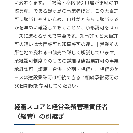
に変わります。「物流・都内取引口座が承継の中
核資産」である鶴ヶ島の事業者ほど、この大臣許
可に該当しやすいため、自社がどちらに該当する
かを早めに確認しておくことが、承継認可をスム
ーズに進めるうえで重要です。知事許可と大臣許
可の違いは
大臣許可と知事許可の違い｜営業所の
所在地で変わる申請先
で詳しく解説しています。
承継認可制度そのものの詳細は
建設業許可の事業
承継認可（譲渡・合併・分割・相続）
、相続のケ
ースは
建設業許可は相続できる？相続承継認可の
30日期限
を参照してください。
経審スコアと経営業務管理責任者
（経管）の引継ぎ