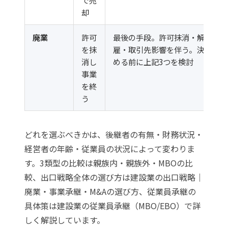
却
廃業
許可
最後の手段。許可抹消・解
を抹
雇・取引先影響を伴う。決
消し
める前に上記3つを検討
事業
を終
う
どれを選ぶべきかは、後継者の有無・財務状況・
経営者の年齢・従業員の状況によって変わりま
す。3類型の比較は
親族内・親族外・MBOの比
較
、出口戦略全体の選び方は
建設業の出口戦略｜
廃業・事業承継・M&Aの選び方
、従業員承継の
具体策は
建設業の従業員承継（MBO/EBO）
で詳
しく解説しています。