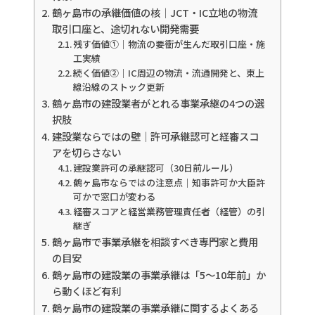
鶴ヶ島市の承継価値の核｜JCT・IC立地の物流
取引口座と、途切れない開発需要
残す価値①｜物流の要衝が生んだ取引口座・施
工実績
続く価値②｜IC周辺の物流・流通開発と、東上
線沿線のストック更新
鶴ヶ島市の建設業者がとれる事業承継の4つの選
択肢
建設業ならではの壁｜許可承継認可と経審スコ
アを切らさない
建設業許可の承継認可（30日前ルール）
鶴ヶ島市ならではの注意点｜知事許可か大臣許
可かで窓口が変わる
経審スコアと経営業務管理責任者（経管）の引
継ぎ
鶴ヶ島市で事業承継を相談すべき専門家と費用
の目安
鶴ヶ島市の建設業の事業承継は「5〜10年前」か
ら動くほど有利
鶴ヶ島市の建設業の事業承継に関するよくある