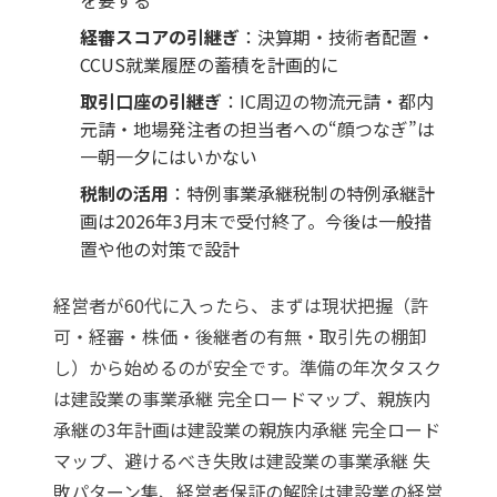
を要する
経審スコアの引継ぎ
：決算期・技術者配置・
CCUS就業履歴の蓄積を計画的に
取引口座の引継ぎ
：IC周辺の物流元請・都内
元請・地場発注者の担当者への“顔つなぎ”は
一朝一夕にはいかない
税制の活用
：特例事業承継税制の特例承継計
画は2026年3月末で受付終了。今後は一般措
置や他の対策で設計
経営者が60代に入ったら、まずは現状把握（許
可・経審・株価・後継者の有無・取引先の棚卸
し）から始めるのが安全です。準備の年次タスク
は
建設業の事業承継 完全ロードマップ
、親族内
承継の3年計画は
建設業の親族内承継 完全ロード
マップ
、避けるべき失敗は
建設業の事業承継 失
敗パターン集
、経営者保証の解除は
建設業の経営