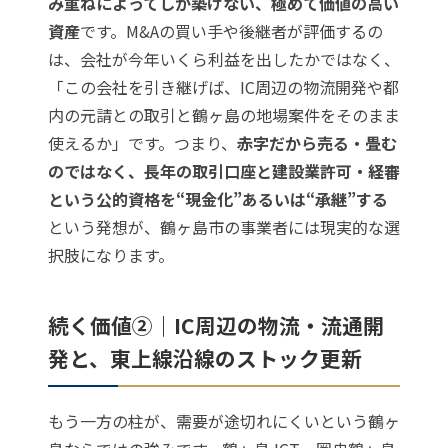
み重ねによってしか築けない、極めて価値の高い
資産
です。M&Aの買い手や後継者が評価するの
は、会社が今年いくら利益を出したかではなく、
「この会社を引き継げば、IC周辺の物流開発や都
内の元請との取引と鶴ヶ島の地場案件をそのまま
使えるか」です。つまり、
赤字だから売る・畳む
のではなく、長年の取引口座と建設業許可・経審
という公的資格を“現金化”あるいは“承継”する
という発想が、鶴ヶ島市の事業者には現実的な選
択肢になります。
続く価値②｜IC周辺の物流・流通開
発と、東上線沿線のストック更新
もう一方の柱が、需要が途切れにくいという鶴ヶ