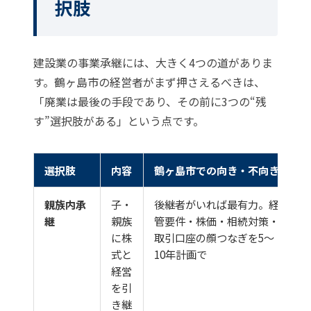
択肢
建設業の事業承継には、大きく4つの道がありま
す。鶴ヶ島市の経営者がまず押さえるべきは、
「廃業は最後の手段であり、その前に3つの“残
す”選択肢がある」という点です。
選択肢
内容
鶴ヶ島市での向き・不向き
親族内承
子・
後継者がいれば最有力。経
継
親族
管要件・株価・相続対策・
に株
取引口座の顔つなぎを5〜
式と
10年計画で
経営
を引
き継