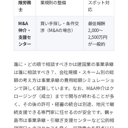
険労務
業規則の整備
スポット対
士
応
M&A
買い手探し・条件交
最低報酬
仲介・
渉（M&Aの場合）
2,000〜
支援セ
2,500万円
ンター
が一般的
誰に・どの順で相談すべきかは
建設業の事業承継
は誰に相談すべき？
、会社規模・スキーム別の総
額の考え方は
事業承継の費用総額シミュレーショ
ン
で詳しく試算しています。なお、M&A仲介はク
ロージング（成立）までで関与が終わることが多
く、その後の許可・経審の統合は別途、地元で継
続支援できる専門家に任せるのが安全です。鶴ヶ
島市は事業承継・引継ぎ支援センターなど公的相