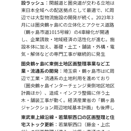
設ラッシュ
：関越道と圏央道が交わる立地は
東日本全域への配送拠点として最適で、IC周
辺では大型物流施設の開発が続く。2023年3
月には圏央鶴ヶ島ICの立体化とアクセス道路
（鶴ヶ島市道1015号線）の4車線化が開通
し、企業誘致・地域経済の活性化が進む。施
設本体に加え、基礎・土工・舗装・外構・電
気・解体などの専門工事が継続的に発生
圏央鶴ヶ島IC東側土地区画整理事業など工
業・流通系の開発
：埼玉県・鶴ヶ島市はIC周
辺で工業・流通系の土地利用を進めており
（圏央鶴ヶ島インターチェンジ東側地区地区
計画ほか）、造成・インフラ整備に伴う土
木・舗装工事が動く。経済産業省の「鶴ヶ島
ジャンクション周辺地域基本計画」も後押し
東武東上線沿線・若葉駅西口の区画整理と住
宅ストック更新
：若葉駅西口（藤金・上広