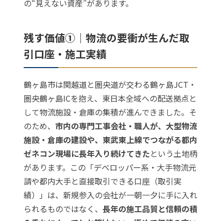
の“見えない資産”があります。
残す価値①｜物流の要衝が生んだ取
引口座・施工実績
鶴ヶ島市は関越道と圏央道が交わる鶴ヶ島JCT・
圏央鶴ヶ島ICを抱え、東日本全域への配送拠点と
して物流施設・倉庫の集積が進んできました。そ
のため、
市内の専門工事会社・職人が、大型物流
施設・倉庫の建設や、東武東上線でつながる都内
ゼネコン現場に長年入り続けてきた
という土地柄
があります。この「デベロッパー系・大手物流元
請や都内大手と直接取引できる口座（取引実
績）」は、新規参入の会社が一朝一夕に手に入れ
られるものではなく、
長年の施工品質と信頼の積