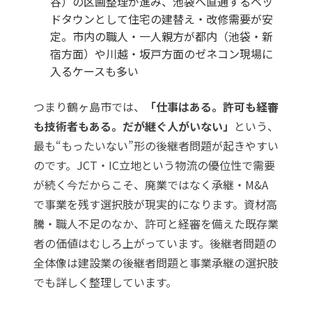
谷）の区画整理が進み、池袋へ直通するベッ
ドタウンとして住宅の建替え・改修需要が安
定。市内の職人・一人親方が都内（池袋・新
宿方面）や川越・坂戸方面のゼネコン現場に
入るケースも多い
つまり鶴ヶ島市では、
「仕事はある。許可も経審
も技術者もある。だが継ぐ人がいない」
という、
最も“もったいない”形の後継者問題が起きやすい
のです。JCT・IC立地という物流の優位性で需要
が続く今だからこそ、廃業ではなく承継・M&A
で事業を残す選択肢が現実的になります。資材高
騰・職人不足のなか、許可と経審を備えた既存業
者の価値はむしろ上がっています。後継者問題の
全体像は
建設業の後継者問題と事業承継の選択肢
でも詳しく整理しています。