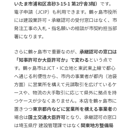
いたま市浦和区高砂3-15-1 第2庁舎3階）
です。
電子申請（JCIP）も利用できます。鶴ヶ島市役所
には建設業許可・承継認可の受付窓口はなく、市
発注工事の入札・指名願いの相談が市契約担当部
署になります。
さらに鶴ヶ島市で重要なのが、
承継認可の窓口は
「知事許可か大臣許可か」で変わる
という点で
す。鶴ヶ島市はJCT・IC立地と東武東上線で都心
へ通じる利便性から、市内の事業者が都内（池袋
方面）に営業所を構えて元請取引を広げているケ
ースや、物流の大手取引に応じて県外に拠点を持
つケースが少なくありません。本店を鶴ヶ島市に
置きつつ
東京都内などに営業所を構える事業者
の
場合は
国土交通大臣許可
となり、承継認可の窓口
は埼玉県庁 建設管理課ではなく
関東地方整備局