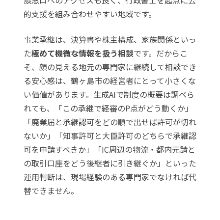
談窓口へのアクセスも良く、行政書士を起点に公
的支援を組み合わせやすい地域です。
事業承継は、決算書や株主構成、家族関係といっ
た
極めて機微な情報を扱う相談
です。だからこ
そ、顔の見える地元の専門家に継続して相談でき
る安心感は、鶴ヶ島市の経営者にとって小さくな
い価値があります。生成AIで制度の概要は調べら
れても、「この承継で経審のP点がどう動くか」
「廃業届と承継認可をどの順で出せば許可が切れ
ないか」「知事許可と大臣許可のどちらで承継認
可を申請すべきか」「IC周辺の物流・都内元請と
の取引口座をどう後継者に引き継ぐか」といった
運用判断は、現場経験のある専門家でなければ代
替できません。