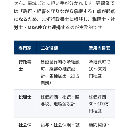
せん。領域ごとに担い手が分かれます。
建設業で
は「許可・経審を守りながら承継する」点が起点
になるため、まず行政書士に相談し、税理士・社
労士・M&A仲介と連携する
のが実務的です。
専門家
主な役割
費用の目安
行政書
建設業許可の承継認
承継認可で
士
可、経審の継続設
10〜30万
計、各種届出（独占
円程度
業務）
税理士
株価評価、相続・贈
株価評価
与税、退職金設計
30〜100万
円程度
社会保
給与・社会保険・就
顧問契約・