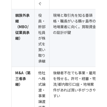
ぐ
親族外承
役
現場と取引先を知る番頭
継
員・
格・職長がいる鶴ヶ島市の
（MBO/
幹部
地場業者に向く。買取資金
従業員承
社員
の設計が鍵
継）
が株
式を
買い
取り
承継
M&A（第
他社
後継者不在でも事業・雇用
三者承
へ株
を残せる。許可・経審・物
継）
式譲
流/都内取引口座・地場案
渡・
件があれば買い手がつきや
事業
すい
譲渡
で売