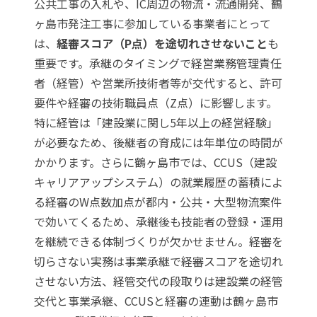
公共工事の入札や、IC周辺の物流・流通開発、鶴
ヶ島市発注工事に参加している事業者にとって
は、
経審スコア（P点）を途切れさせないこと
も
重要です。承継のタイミングで経営業務管理責任
者（経管）や営業所技術者等が交代すると、許可
要件や経審の技術職員点（Z点）に影響します。
特に経管は「建設業に関し5年以上の経営経験」
が必要なため、後継者の育成には年単位の時間が
かかります。さらに鶴ヶ島市では、CCUS（建設
キャリアアップシステム）の就業履歴の蓄積によ
る経審のW点数加点が都内・公共・大型物流案件
で効いてくるため、承継後も技能者の登録・運用
を継続できる体制づくりが欠かせません。経審を
切らさない実務は
事業承継で経審スコアを途切れ
させない方法
、経管交代の段取りは
建設業の経管
交代と事業承継
、CCUSと経審の連動は
鶴ヶ島市