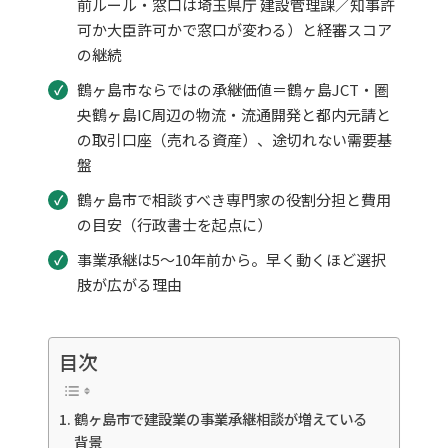
前ルール・窓口は埼玉県庁 建設管理課／知事許
可か大臣許可かで窓口が変わる）と経審スコア
の継続
鶴ヶ島市ならではの承継価値＝鶴ヶ島JCT・圏
央鶴ヶ島IC周辺の物流・流通開発と都内元請と
の取引口座（売れる資産）、途切れない需要基
盤
鶴ヶ島市で相談すべき専門家の役割分担と費用
の目安（行政書士を起点に）
事業承継は5〜10年前から。早く動くほど選択
肢が広がる理由
目次
鶴ヶ島市で建設業の事業承継相談が増えている
背景