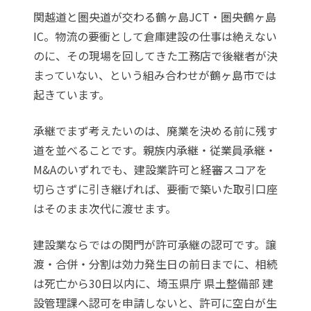
関越道と圏央道が交わる鶴ヶ島JCT・圏央鶴ヶ島
IC。物流の要衝として倉庫建設の仕事は絶えない
のに、その現場を回してきた工務店で後継者が決
まっていない、という組み合わせが鶴ヶ島市では
起きています。
承継でまず考えたいのは、廃業を決める前に残す
道を並べることです。親族内承継・従業員承継・
M&Aのいずれでも、建設業許可と経審スコアを
切らさずに引き継げれば、要衝で築いた取引口座
はそのまま次代に渡せます。
建設業ならではの関門が許可承継の認可です。譲
渡・合併・分割は効力発生日の前日までに、相続
は死亡から30日以内に、埼玉県庁 県土整備部 建
設管理課へ認可を申請しないと、許可に空白が生