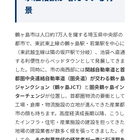
景
鶴ヶ島市は人口約7万人を擁する埼玉県中央部の
都市で、東武東上線の鶴ヶ島駅・若葉駅を中心に
（東武越生線は隣の坂戸駅で分岐）、池袋へ直通
する利便性からベッドタウンとして発展してきま
した。同時に、市の南西部には
関越自動車道と首
都圏中央連絡自動車道（圏央道）が交わる鶴ヶ島
ジャンクション（鶴ヶ島JCT）
と
圏央鶴ヶ島イン
ターチェンジ
が位置し、首都圏物流の要衝として
工場・倉庫・物流施設の立地が進んできた産業都
市の顔も持ちます。高度経済成長期以降、こうし
たインフラ・住宅・産業施設の建設を担ってきた
地場の建設業者が数多く根を張ってきました。そ
して今、
その創業世代の経営者が一斉に引退期を