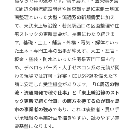
島ならではの強みです。鶴ヶ島JCT・圏央鶴ヶ島
IC周辺の物流施設開発や圏央鶴ヶ島IC東側土地区
画整理といった
大型・流通系の新規需要
に加え
て、東武東上線沿線・若葉駅西口の区画整理や住
宅ストックの更新需要が、長期にわたり続きま
す。基礎・土工・舗装・外構・電気・解体といっ
た土木・専門工事の出番が絶えず、大工・左官・
板金・塗装・防水といった住宅系専門工事も含
め、デベロッパー系・大手ゼネコン系の元請が関
わる現場では許可・経審・CCUS登録を備えた下
請に安定した受注機会があります。
「IC周辺の物
流・流通開発で稼ぐ仕事」と「東上線沿線のスト
ック更新で続く仕事」の両方を持てるのが鶴ヶ島
市の事業者の強み
であり、これは後継者・買い手
が承継後の事業計画を描きやすい、読みやすい需
要基盤になります。