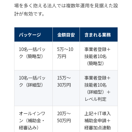
場を多く抱える法人では複数年運用を見据えた設
計が有効です。
パッケージ
金額目安
含まれる業務
10名一括パッ
5万〜10
事業者登録＋
ク（簡略型）
万円
技能者10名
（簡略型）
10名一括パッ
15万〜
事業者登録＋
ク（詳細型）
30万円
技能者10名
（詳細型）＋
レベル判定
オールインワ
20万〜
上記＋IT導入
ン（補助金・
50万円
補助金申請＋
経審込み）
経審加点連動