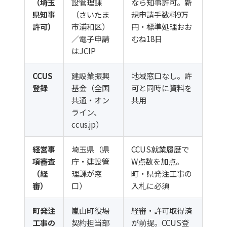
（埼玉
設管理課
なら知事許可。新
県知事
（さいたま
規申請手数料9万
許可）
市浦和区）
円・標準処理おお
／電子申請
むね18日
はJCIP
CCUS
建設業振興
地域窓口なし。許
登録
基金（全国
可と同時に資料を
共通・オン
共用
ライン、
ccus.jp）
経営事
埼玉県（県
CCUS就業履歴で
項審査
庁・建設管
W点数を加点。
（経
理課が窓
町・県発注工事の
審）
口）
入札に必須
町発注
嵐山町役場
経審・許可取得済
工事の
契約担当部
が前提。CCUS登