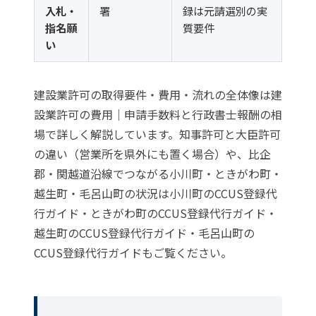
入札・
署
録は元請選別の実
指名願
質要件
い
建設業許可の取得要件・費用・流れの全体像は
建
設業許可の費用｜申請手数料と行政書士報酬の相
場
で詳しく解説しています。知事許可と大臣許可
の違い（営業所を県外にも置く場合）や、比企
郡・関越道沿線でつながる小川町・ときがわ町・
越生町・毛呂山町の状況は
小川町のCCUS登録代
行ガイド
・
ときがわ町のCCUS登録代行ガイド
・
越生町のCCUS登録代行ガイド
・
毛呂山町の
CCUS登録代行ガイド
もご覧ください。