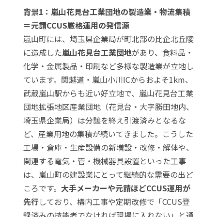
背景1：嵐山花見台工業団地の製造業・物流集積
＝元請CCUS厳格運用の発信源
嵐山町には、埼玉県企業局が町北部の比企北丘陵
に造成した
嵐山花見台工業団地
があり、食料品・
化学・金属製品・印刷など多様な製造業が立地し
ています。関越道・嵐山小川ICからおよそ1km、
武蔵嵐山駅からも近い好立地で、
嵐山花見台工業
団地拡張地区産業団地（花見台・大字勝田地内、
埼玉県企業局）
は分譲を終え引渡済みとなるな
ど、産業用地の集積が続いてきました。こうした
工場・倉庫・生産設備の新増設・改修・解体や、
関連する電気・管・機械器具設置といった工事
は、嵐山町の建設業にとって継続的な需要の出ど
ころです。
大手メーカーや元請ほどCCUS運用が
先行
しており、構内工事や定期改修で「CCUS登
録済みの技能者でなければ現場に入れない」と通