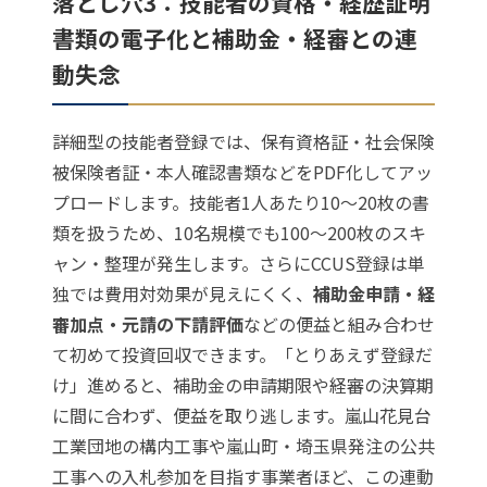
落とし穴3：技能者の資格・経歴証明
書類の電子化と補助金・経審との連
動失念
詳細型の技能者登録では、保有資格証・社会保険
被保険者証・本人確認書類などをPDF化してアッ
プロードします。技能者1人あたり10〜20枚の書
類を扱うため、10名規模でも100〜200枚のスキ
ャン・整理が発生します。さらにCCUS登録は単
独では費用対効果が見えにくく、
補助金申請・経
審加点・元請の下請評価
などの便益と組み合わせ
て初めて投資回収できます。「とりあえず登録だ
け」進めると、補助金の申請期限や経審の決算期
に間に合わず、便益を取り逃します。嵐山花見台
工業団地の構内工事や嵐山町・埼玉県発注の公共
工事への入札参加を目指す事業者ほど、この連動