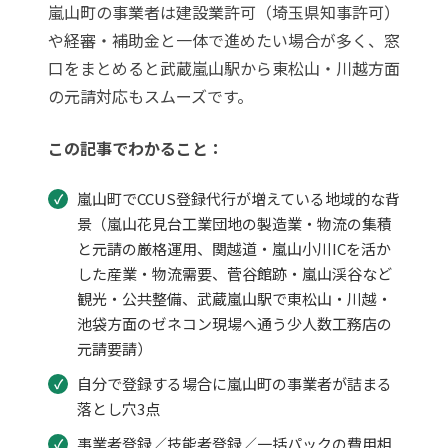
嵐山町の事業者は建設業許可（埼玉県知事許可）
や経審・補助金と一体で進めたい場合が多く、窓
口をまとめると武蔵嵐山駅から東松山・川越方面
の元請対応もスムーズです。
この記事でわかること：
嵐山町でCCUS登録代行が増えている地域的な背
景（嵐山花見台工業団地の製造業・物流の集積
と元請の厳格運用、関越道・嵐山小川ICを活か
した産業・物流需要、菅谷館跡・嵐山渓谷など
観光・公共整備、武蔵嵐山駅で東松山・川越・
池袋方面のゼネコン現場へ通う少人数工務店の
元請要請）
自分で登録する場合に嵐山町の事業者が詰まる
落とし穴3点
事業者登録／技能者登録／一括パックの費用相