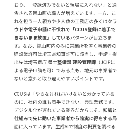
おり、「登録済みでないと現場に入れない」と通
告される嵐山町の職人が増えています。一方、こ
れを担う一人親方や少人数の工務店の多くは
クラ
ウドや電子申請に不慣れで「CCUS登録に着手で
きないまま放置」している
パターンが目立ちま
す。なお、嵐山町内のみに営業所を置く事業者の
建設業許可は埼玉県知事許可に該当し、申請・提
出先は
埼玉県庁 県土整備部 建設管理課
（JCIPに
よる電子申請も可）である点も、地元の事業者で
ないと意外と取り違えやすいポイントです。
CCUSは「やらなければいけないと分かっている
のに、社内の誰も着手できない」典型業務です。
デジタル化が遅れている業界だからこそ、
知識と
仕組みで先に動いた事業者から確実に得をする
局
面に入っています。生成AIで制度の概要を調べる