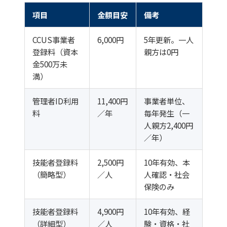
項目
金額目安
備考
CCUS事業者
6,000円
5年更新。一人
登録料（資本
親方は0円
金500万未
満）
管理者ID利用
11,400円
事業者単位、
料
／年
毎年発生（一
人親方2,400円
／年）
技能者登録料
2,500円
10年有効、本
（簡略型）
／人
人確認・社会
保険のみ
技能者登録料
4,900円
10年有効、経
（詳細型）
／人
験・資格・社