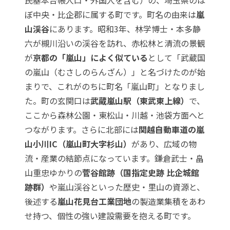
ぼ中央・比企郡に属する町です。町名の由来は
嵐
山渓谷
にあります。昭和3年、林学博士・本多静
六が槻川沿いの渓谷を訪れ、赤松林と清流の景観
が
京都の「嵐山」によく似ている
として「武蔵国
の嵐山（むさしのらんざん）」と名づけたのが始
まりで、これがのちに町名「嵐山町」となりまし
た。町の玄関口は
武蔵嵐山駅（東武東上線）
で、
ここから森林公園・東松山・川越・池袋方面へと
つながります。さらに北部には
関越自動車道の嵐
山小川IC（嵐山町大字杉山）
があり、広域の物
流・産業の結節点になっています。鎌倉武士・畠
山重忠ゆかりの
菅谷館跡（国指定史跡 比企城館
跡群）
や嵐山渓谷といった歴史・里山の資源と、
後述する
嵐山花見台工業団地
の製造業集積をあわ
せ持つ、個性の強い建設需要を抱える町です。