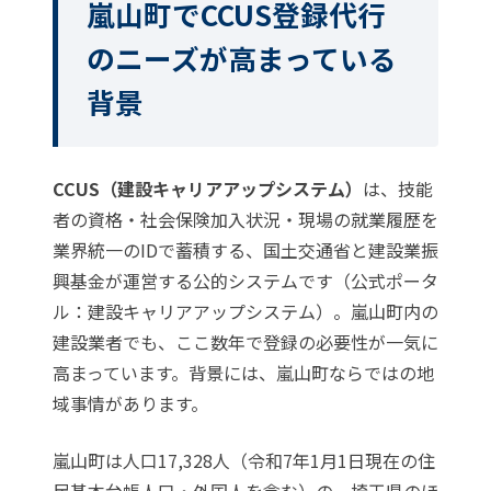
嵐山町でCCUS登録代行
のニーズが高まっている
背景
CCUS（建設キャリアアップシステム）
は、技能
者の資格・社会保険加入状況・現場の就業履歴を
業界統一のIDで蓄積する、
国土交通省
と
建設業振
興基金
が運営する公的システムです（公式ポータ
ル：
建設キャリアアップシステム
）。嵐山町内の
建設業者でも、ここ数年で登録の必要性が一気に
高まっています。背景には、嵐山町ならではの地
域事情があります。
嵐山町は人口17,328人（令和7年1月1日現在の住
民基本台帳人口・外国人を含む）の、埼玉県のほ