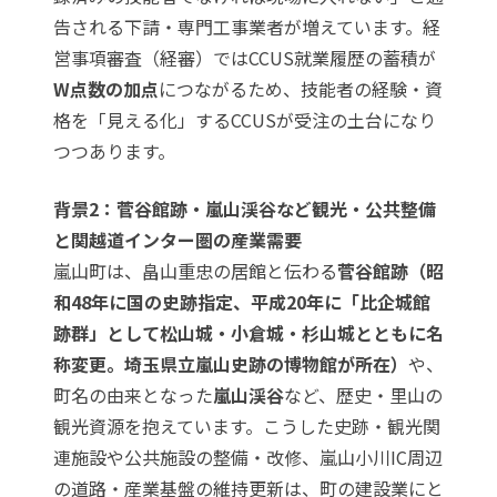
告される下請・専門工事業者が増えています。経
営事項審査（経審）ではCCUS就業履歴の蓄積が
W点数の加点
につながるため、技能者の経験・資
格を「見える化」するCCUSが受注の土台になり
つつあります。
背景2：菅谷館跡・嵐山渓谷など観光・公共整備
と関越道インター圏の産業需要
嵐山町は、畠山重忠の居館と伝わる
菅谷館跡（昭
和48年に国の史跡指定、平成20年に「比企城館
跡群」として松山城・小倉城・杉山城とともに名
称変更。
埼玉県立嵐山史跡の博物館
が所在）
や、
町名の由来となった
嵐山渓谷
など、歴史・里山の
観光資源を抱えています。こうした史跡・観光関
連施設や公共施設の整備・改修、嵐山小川IC周辺
の道路・産業基盤の維持更新は、町の建設業にと