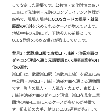
って安定した需要です。公共性・文化財性の高い
工事ほど発注者・元請のコンプライアンス管理が
厳格で、現場入場時に
CCUSカードの提示・就業
履歴の打刻
を求められるケースが増えています。
地域中核の元請ほど、下請参入の前提として
CCUS登録を求める傾向が強まっています。
背景3：武蔵嵐山駅で東松山・川越・池袋方面の
ゼネコン現場へ通う元請要請と小規模事業者のIT
化の遅れ
嵐山町は、武蔵嵐山駅（東武東上線）を起点に森
林公園・東松山・川越・池袋方面へ通じる通勤圏
です。町内の職人・一人親方・大工が、東松山・
川越や池袋方面のゼネコン現場、嵐山花見台工業
団地の構内工事に入るケースが多いのが特徴で
す。都市部の大手元請ほどCCUS運用が先行して