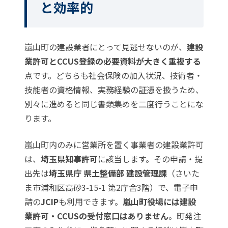
と効率的
嵐山町の建設業者にとって見逃せないのが、
建設
業許可とCCUS登録の必要資料が大きく重複する
点です。どちらも社会保険の加入状況、技術者・
技能者の資格情報、実務経験の証憑を扱うため、
別々に進めると同じ書類集めを二度行うことにな
ります。
嵐山町内のみに営業所を置く事業者の建設業許可
は、
埼玉県知事許可
に該当します。その申請・提
出先は
埼玉県庁 県土整備部 建設管理課
（さいた
ま市浦和区高砂3-15-1 第2庁舎3階）で、電子申
請の
JCIP
も利用できます。
嵐山町役場には建設
業許可・CCUSの受付窓口はありません
。町発注