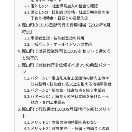
落とし穴2：社会保険加入の整合性確認
落とし穴3：技能者の資格・経歴証明書類の電
子化と補助金・経審との連動失念
嵐山町のCCUS登録代行の費用相場【2026年6月
時点】
事業者登録・技能者登録の費用
一括パック・オールインワンの費用
嵐山町では建設業許可とCCUSをセットで進める
と効率的
嵐山町で登録代行を依頼すべき3つの典型パター
ン
パターン1：嵐山花見台工業団地の構内工事や
公共整備で技能者10名以上を抱える地場事業者
パターン2：補助金・経審加点を狙う事業者
パターン3：元請からの登録要請を受けた一人
親方・専門工事業者
嵐山町で行政書士にCCUS登録代行を頼むメリッ
ト
メリット1：本業の稼働時間を失わない
メリット2：建設業許可・経審・補助金との統