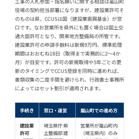
工事の入札参加・指名願いに関する相談は嵐山町
役場の契約担当部署になりますが、建設業許可そ
のものは県、CCUSは国（建設業振興基金）が窓
口です。なお営業所を県外にも置く場合は国土交
通大臣許可となり、関東地方整備局の所管です。
建設業許可の申請手数料は新規9万円、標準処理
期間はおおむね18日（取得まで実務的に2〜4か
月）が目安です。許可の新規取得や5年ごとの更
新のタイミングでCCUS登録を同時に進めれば、
書類収集の二度手間を避けられ、行政書士事務所
によってはセット割引が適用されます。
手続き
窓口・運営
嵐山町での進め方
建設業
埼玉県庁 県
営業所が嵐山町内
許可
土整備部 建
（埼玉県内）のみ