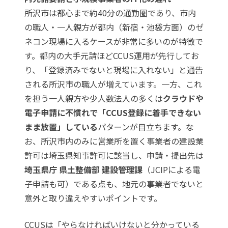
所沢市は都心まで約40分の通勤圏であり、市内
の職人・一人親方が都内（新宿・池袋方面）のゼ
ネコン現場に入るケースが非常に多いのが特徴で
す。都内の大手元請ほどCCUS運用が先行してお
り、「登録済みでないと現場に入れない」と通告
される所沢市の職人が増えています。一方、これ
を担う一人親方や少人数法人の多くは
クラウドや
電子申請に不慣れで「CCUS登録に着手できない
まま放置」している
パターンが目立ちます。な
お、所沢市内のみに営業所を置く事業者の建設業
許可は埼玉県知事許可に該当し、申請・提出先は
埼玉県庁 県土整備部 建設管理課
（JCIPによる電
子申請も可）である点も、地元の事業者でないと
意外と取り違えやすいポイントです。
CCUSは「やらなければいけないと分かっている