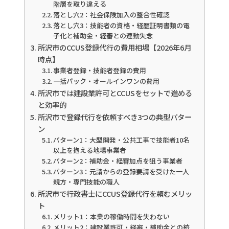
階層を取り違える
落とし穴2：社会保険加入の整合性確認
落とし穴3：技能者の資格・経歴証明書類の電
子化と補助金・経審との連動失念
所沢市のCCUS登録代行の費用相場【2026年6月
時点】
事業者登録・技能者登録の費用
一括パック・オールインワンの費用
所沢市では建設業許可とCCUSをセットで進める
と効率的
所沢市で登録代行を依頼すべき3つの典型パター
ン
パターン1：大型開発・公共工事で技能者10名
以上を抱える地場事業者
パターン2：補助金・経審加点を狙う事業者
パターン3：元請からの登録要請を受けた一人
親方・専門技能の職人
所沢市で行政書士にCCUS登録代行を頼むメリッ
ト
メリット1：本業の稼働時間を失わない
メリット2：建設業許可・経審・補助金との統