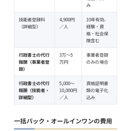
み
技能者登録料
4,900円
10年有効、
（詳細型）
／人
経験・資
格・社会保
険含む
行政書士の代行
3万〜5
事業者登録
報酬（事業者登
万円
のみの場合
録）
行政書士の代行
5,000〜
資格証明書
報酬（技能者・
10,000円
類の電子化
詳細型）
／人
込み
一括パック・オールインワンの費用