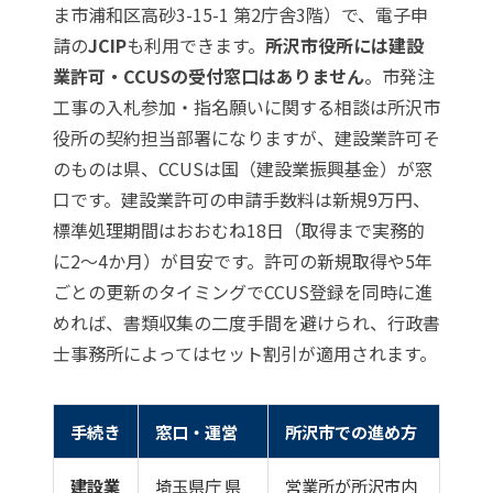
ま市浦和区高砂3-15-1 第2庁舎3階）で、電子申
請の
JCIP
も利用できます。
所沢市役所には建設
業許可・CCUSの受付窓口はありません
。市発注
工事の入札参加・指名願いに関する相談は所沢市
役所の契約担当部署になりますが、建設業許可そ
のものは県、CCUSは国（建設業振興基金）が窓
口です。建設業許可の申請手数料は新規9万円、
標準処理期間はおおむね18日（取得まで実務的
に2〜4か月）が目安です。許可の新規取得や5年
ごとの更新のタイミングでCCUS登録を同時に進
めれば、書類収集の二度手間を避けられ、行政書
士事務所によってはセット割引が適用されます。
手続き
窓口・運営
所沢市での進め方
建設業
埼玉県庁 県
営業所が所沢市内