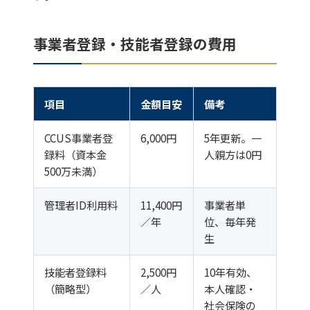
事業者登録・技能者登録の費用
項目
金額目安
備考
CCUS事業者登
6,000円
5年更新。一
録料（資本金
人親方は0円
500万未満）
管理者ID利用料
11,400円
事業者単
／年
位、毎年発
生
技能者登録料
2,500円
10年有効、
（簡略型）
／人
本人確認・
社会保険の