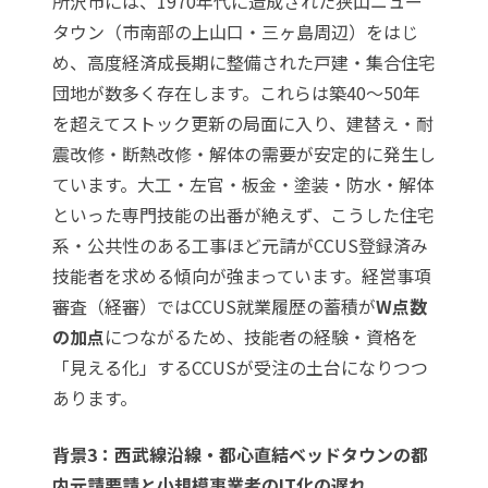
所沢市には、1970年代に造成された狭山ニュー
タウン（市南部の上山口・三ヶ島周辺）をはじ
め、高度経済成長期に整備された戸建・集合住宅
団地が数多く存在します。これらは築40〜50年
を超えてストック更新の局面に入り、建替え・耐
震改修・断熱改修・解体の需要が安定的に発生し
ています。大工・左官・板金・塗装・防水・解体
といった専門技能の出番が絶えず、こうした住宅
系・公共性のある工事ほど元請がCCUS登録済み
技能者を求める傾向が強まっています。経営事項
審査（経審）ではCCUS就業履歴の蓄積が
W点数
の加点
につながるため、技能者の経験・資格を
「見える化」するCCUSが受注の土台になりつつ
あります。
背景3：西武線沿線・都心直結ベッドタウンの都
内元請要請と小規模事業者のIT化の遅れ