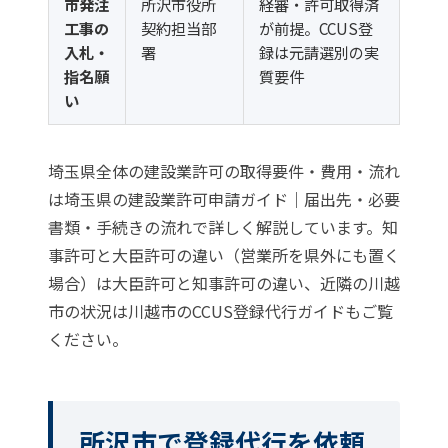
市発注
所沢市役所
経審・許可取得済
工事の
契約担当部
が前提。CCUS登
入札・
署
録は元請選別の実
指名願
質要件
い
埼玉県全体の建設業許可の取得要件・費用・流れ
は
埼玉県の建設業許可申請ガイド｜届出先・必要
書類・手続きの流れ
で詳しく解説しています。知
事許可と大臣許可の違い（営業所を県外にも置く
場合）は
大臣許可と知事許可の違い
、近隣の川越
市の状況は
川越市のCCUS登録代行ガイド
もご覧
ください。
所沢市で登録代行を依頼