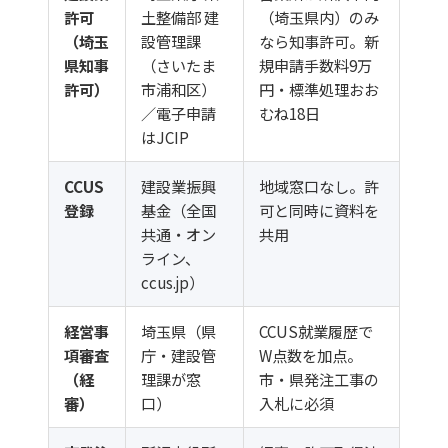
許可
土整備部 建
（埼玉県内）のみ
（埼玉
設管理課
なら知事許可。新
県知事
（さいたま
規申請手数料9万
許可）
市浦和区）
円・標準処理おお
／電子申請
むね18日
はJCIP
CCUS
建設業振興
地域窓口なし。許
登録
基金（全国
可と同時に資料を
共通・オン
共用
ライン、
ccus.jp）
経営事
埼玉県（県
CCUS就業履歴で
項審査
庁・建設管
W点数を加点。
（経
理課が窓
市・県発注工事の
審）
口）
入札に必須