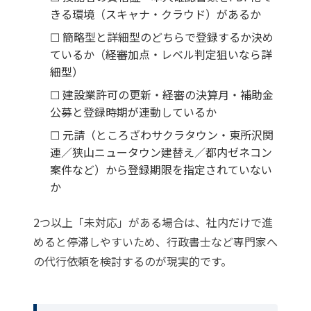
きる環境（スキャナ・クラウド）があるか
☐ 簡略型と詳細型のどちらで登録するか決め
ているか（経審加点・レベル判定狙いなら詳
細型）
☐ 建設業許可の更新・経審の決算月・補助金
公募と登録時期が連動しているか
☐ 元請（ところざわサクラタウン・東所沢関
連／狭山ニュータウン建替え／都内ゼネコン
案件など）から登録期限を指定されていない
か
2つ以上「未対応」がある場合は、社内だけで進
めると停滞しやすいため、行政書士など専門家へ
の代行依頼を検討するのが現実的です。