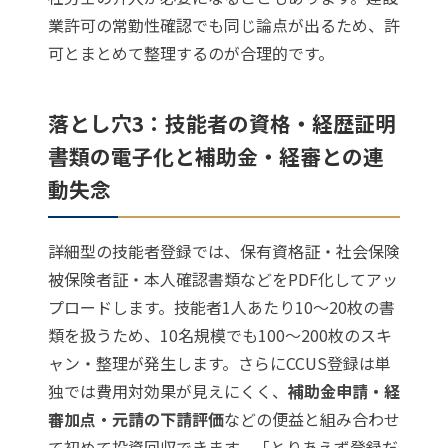
業許可の常勤性確認でも同じ論点が出るため、許
可とまとめて整理するのが合理的です。
落とし穴3：技能者の資格・経歴証明
書類の電子化と補助金・経審との連
動失念
詳細型の技能者登録では、保有資格証・社会保険
被保険者証・本人確認書類などをPDF化してアッ
プロードします。技能者1人あたり10〜20枚の書
類を扱うため、10名規模でも100〜200枚のスキ
ャン・整理が発生します。さらにCCUS登録は単
独では費用対効果が見えにくく、
補助金申請・経
審加点・元請の下請評価
などの便益と組み合わせ
て初めて投資回収できます。「とりあえず登録だ