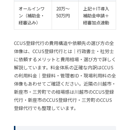
オールインワ
20万〜
上記＋IT導入
ン（補助金・
50万円
補助金申請＋
経審込み）
経審加点連動
CCUS登録代行の費用構造や依頼先の選び方の全
体像は、
CCUS登録代行とは｜行政書士・社労士
に依頼するメリットと費用相場・選び方
で詳しく
解説しています。料金体系の正確な内訳は
CCUS
の利用料金｜登録料・管理者ID・現場利用料の全
体像
もあわせてご確認ください。近隣の川越市・
新座市・三芳町での相場感は
川越市のCCUS登録
代行
・
新座市のCCUS登録代行
・
三芳町のCCUS
登録代行
でも整理しています。