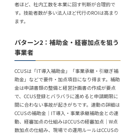
者ほど、社内工数を本業に回す判断が合理的で
す。技能者数が多い法人ほど代行のROIは高まり
ます。
パターン2：補助金・経審加点を狙う
事業者
CCUSは「IT導入補助金」「事業承継・引継ぎ補
助金」などで要件・加点項目になり得ます。補助
金は申請書類の整備と経営計画書の作成が要点
で、CCUS登録とバラバラに進めると申請期限に
間に合わない事故が起きがちです。連動の詳細は
CCUSの補助金｜IT導入・事業承継補助金との連
動
、経審加点の仕組みは
CCUSの経審加点｜W点
数加点の仕組み
、現場での運用ルールは
CCUSの