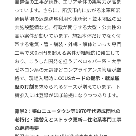
盤整備の工事が続き、エリア全体の集客力が高ま
っています。さらに、所沢市内に広がる米軍所沢
通信基地の返還跡地利用や東所沢・並木地区の公
共施設整備など、行政が関与する大型・公共性の
高い案件が動いています。施設本体だけでなく付
帯する電気・管・舗装・外構・解体といった専門
工事で500万円を超える案件が継続的に発生して
おり、こうした開発を担うデベロッパー系・大手
ゼネコン系の元請ほどコンプライアンス管理が厳
格で、現場入場時に
CCUSカードの提示・就業履
歴の打刻
を求められるケースが増えています。下
請参入には登録がほぼ前提になりつつあります。
背景2：狭山ニュータウン等1970年代造成団地の
老朽化・建替えとストック更新＝住宅系専門工事
の継続需要