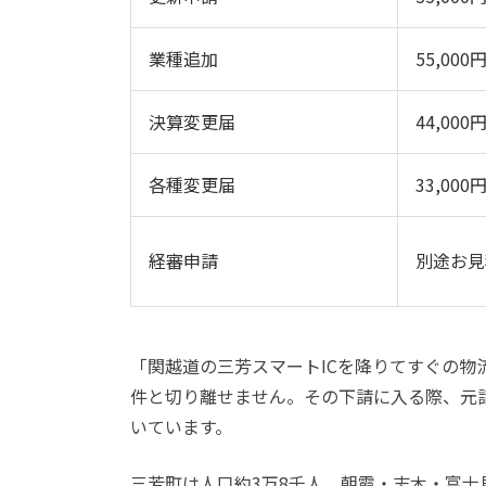
業種追加
55,000
決算変更届
44,000
各種変更届
33,000
経審申請
別途お見
「関越道の三芳スマートICを降りてすぐの
件と切り離せません。その下請に入る際、元
いています。
三芳町は人口約3万8千人、朝霞・志木・富士