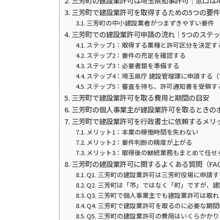
三芳町の建設業許可は埼玉県知事許可｜窓口は埼
三芳町で建設業許可を取得するための5つの要件
三芳町の中小建設業者がつまずきやすい要件
三芳町での建設業許可申請の流れ｜5つのステ
ステップ1：取得する業種と許可区分を決定す
ステップ2：要件の充足を確認する
ステップ3：必要書類を準備する
ステップ4：埼玉県庁 建設管理課に申請する（電
ステップ5：審査を待ち、許可通知書を受領す
三芳町で建設業許可を取る費用と期間の目安
三芳町の個人事業主が建設業許可を取るときの
三芳町で建設業許可を行政書士に依頼するメリ
メリット1：本業の稼働時間を失わない
メリット2：要件判断の精度が上がる
メリット3：取得後の継続業務もまとめて任せ
三芳町の建設業許可に関するよくある質問（FA
Q1. 三芳町の建設業許可は三芳町役場に申請
Q2. 三芳町は「市」ではなく「町」ですが、
Q3. 三芳町で個人事業主でも建設業許可は取
Q4. 三芳町で建設業許可を取るのに必要な期
Q5. 三芳町の建設業許可の費用はいくらかか