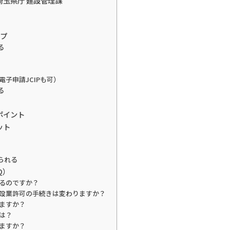
玉県庁 建設管理課
ップ
る
子申請JCIPも可）
る
ポイント
ット
られる
Q）
するのですか？
建設業許可の手続きは変わりますか？
れますか？
間は？
りますか？