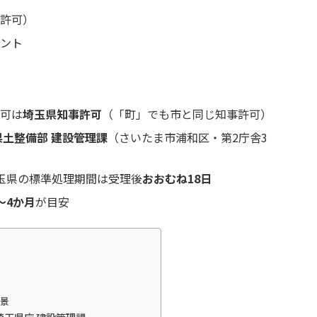
許可）
ント
可は
埼玉県知事許可
（「町」でも市と同じ知事許可）
県土整備部 建設管理課
（さいたま市浦和区・第2庁舎3
玉県の標準処理期間は受理後
おおむね18日
〜4か月
が目安
背景