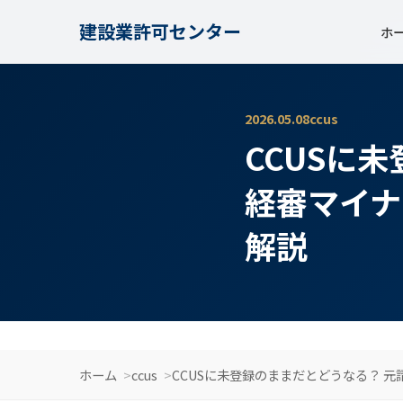
建設業許可センター
ホ
2026.05.08
ccus
CCUSに
経審マイナ
解説
ホーム
ccus
CCUSに未登録のままだとどうなる？ 