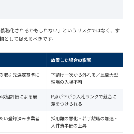
来義務化されるかもしれない」というリスクではなく、
す
損
として捉えるべきです。
放置した場合の影響
の取引先選定基準に
下請け一次から外れる／民間大型
現場の入場不可
の取組評価による最
P点が下がり入札ランクで競合に
差をつけられる
たい登録済み事業者
採用難の悪化・若手離職の加速・
人件費単価の上昇