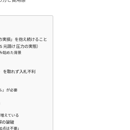
つの実損」を抱え続けること
S 元請け 圧力の実態）
込み始めた背景
点）を取れず入札不利
ル」が必要
」
が増えている
解の論破
加点は不要」