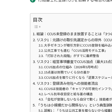
目次
結論：CCUS未登録のまま放置することは「3
リスク1：元請けの取引先選定からの除外（CCU
大手ゼネコンが取引方針にCCUS登録を組み
公共工事でも進む「CCUS活用モデル工事」
「打診された段階」がすでに最終警告
リスク2：経営事項審査でCCUS加点（最大15
CCUS加点の仕組み（2026年5月時点）
15点差は財務でいくら分の差か
CCUS加点を取りに行くなら「逆算スケジュー
リスク3：登録済み他社への技能者流出
CCUSは技能者の「キャリアの可視化インフラ
レベル別年収目安と給与差の構造
「会社が登録しないなら自分で動く」技能者
「うちは小規模だから関係ない」という典型誤
誤解1：「うちは公共工事を取らないから経審