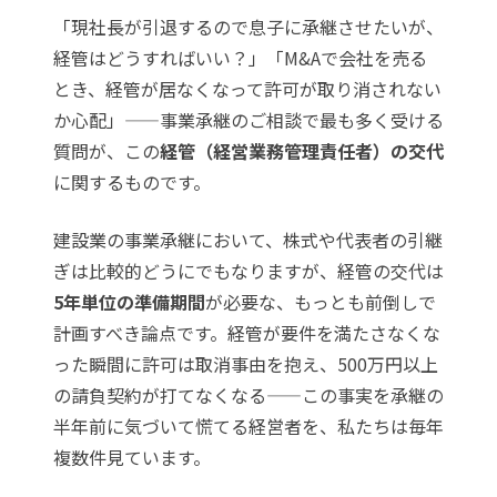
「現社長が引退するので息子に承継させたいが、
経管はどうすればいい？」「M&Aで会社を売る
とき、経管が居なくなって許可が取り消されない
か心配」——事業承継のご相談で最も多く受ける
質問が、この
経管（経営業務管理責任者）の交代
に関するものです。
建設業の事業承継において、株式や代表者の引継
ぎは比較的どうにでもなりますが、経管の交代は
5年単位の準備期間
が必要な、もっとも前倒しで
計画すべき論点です。経管が要件を満たさなくな
った瞬間に許可は取消事由を抱え、500万円以上
の請負契約が打てなくなる——この事実を承継の
半年前に気づいて慌てる経営者を、私たちは毎年
複数件見ています。