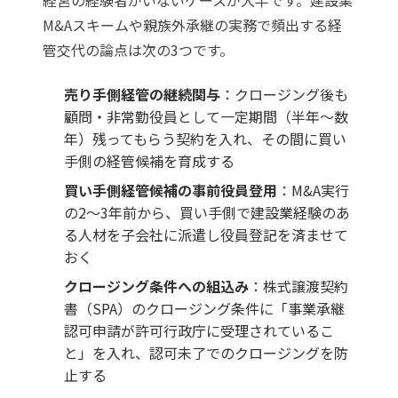
経営の経験者がいないケースが大半です。
建設業
M&Aスキーム
や
親族外承継
の実務で頻出する経
管交代の論点は次の3つです。
売り手側経管の継続関与
：クロージング後も
顧問・非常勤役員として一定期間（半年〜数
年）残ってもらう契約を入れ、その間に買い
手側の経管候補を育成する
買い手側経管候補の事前役員登用
：M&A実行
の2〜3年前から、買い手側で建設業経験のあ
る人材を子会社に派遣し役員登記を済ませて
おく
クロージング条件への組込み
：株式譲渡契約
書（SPA）のクロージング条件に「事業承継
認可申請が許可行政庁に受理されているこ
と」を入れ、認可未了でのクロージングを防
止する