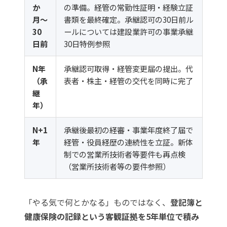
か
の準備。経管の常勤性証明・経験立証
月〜
書類を最終確定。承継認可の30日前ル
30
ールについては
建設業許可の事業承継
日前
30日特例
参照
N年
承継認可取得・経管変更届の提出。代
（承
表者・株主・経管の交代を同時に完了
継
年）
N+1
承継後最初の経審・事業年度終了届で
年
経管・役員経歴の連続性を立証。新体
制での営業所技術者等要件も再点検
（
営業所技術者等の要件
参照）
「やる気で何とかなる」ものではなく、
登記簿と
健康保険の記録という客観証拠を5年単位で積み