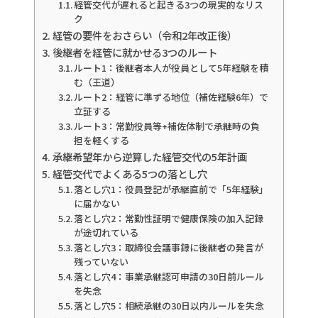
経管交代が遅れると起きる3つの現実的なリス
ク
経管の要件をおさらい（令和2年改正後）
後継者を経管に就かせる3つのルート
ルート1：後継者本人が役員として5年経験を積
む（王道）
ルート2：経管に準ずる地位（補佐経験6年）で
立証する
ルート3：常勤役員等+補佐体制で承継時の負
担を軽くする
承継希望年から逆算した経管交代の5年計画
経管交代でよくある5つの落とし穴
落とし穴1：役員登記が承継直前で「5年経験」
に届かない
落とし穴2：常勤性証明で健康保険の加入記録
が途切れている
落とし穴3：取締役会議事録に後継者の発言が
残っていない
落とし穴4：事業承継認可申請の30日前ルール
を失念
落とし穴5：相続承継の30日以内ルールを失念