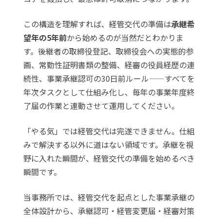
この構造を理解すれば、経管交代の準備は
承継希
望年の5年前
から始めるのが当然だとわかりま
す。後継者の取締役登記、取締役会への実態的参
画、常勤性証明書類の整備、経審の役員経歴の連
続性、事業承継認可の30日前ルール——すべてを
年次タスクとして仕組み化し、毎年の事業年度終
了届の作業と連動させて運用してください。
「やる気」では経管交代は完遂できません。仕組
みで解決する以外に道はない領域です。承継を視
野に入れた瞬間が、経管交代の準備を始めるべき
瞬間です。
当事務所では、経管交代を起点とした事業承継の
全体設計から、承継認可・経管変更届・経審対策