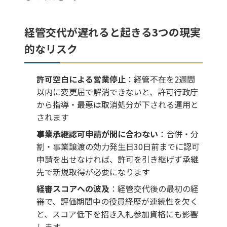
経管交代が遅れると起きる3つの現実
的なリスク
許可空白による営業停止
：経管不在を2週間
以内に変更届で解消できないと、許可行政庁
から指導・最悪は取消処分が下される運用と
されます
事業承継認可申請が間に合わない
：合併・分
割・事業譲渡の効力発生日30日前までに認可
申請を出せなければ、許可を引き継げず承継
先で新規取得が必要になります
経審スコアへの波及
：経管交代後の最初の経
審で、評価期間中の役員経歴が連続性を欠く
と、スコア低下を招き入札参加資格にも影響
します