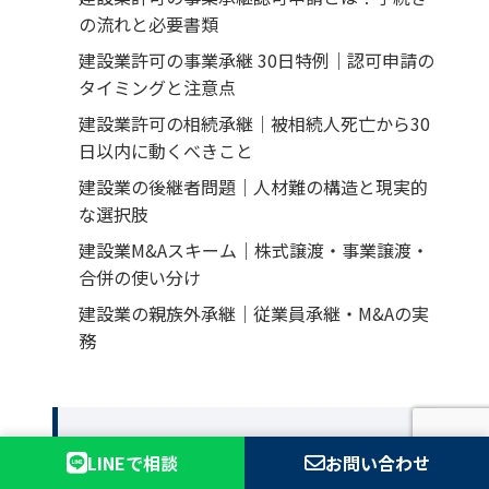
の流れと必要書類
建設業許可の事業承継 30日特例｜認可申請の
タイミングと注意点
建設業許可の相続承継｜被相続人死亡から30
日以内に動くべきこと
建設業の後継者問題｜人材難の構造と現実的
な選択肢
建設業M&Aスキーム｜株式譲渡・事業譲渡・
合併の使い分け
建設業の親族外承継｜従業員承継・M&Aの実
務
参考リンク
LINEで相談
お問い合わせ