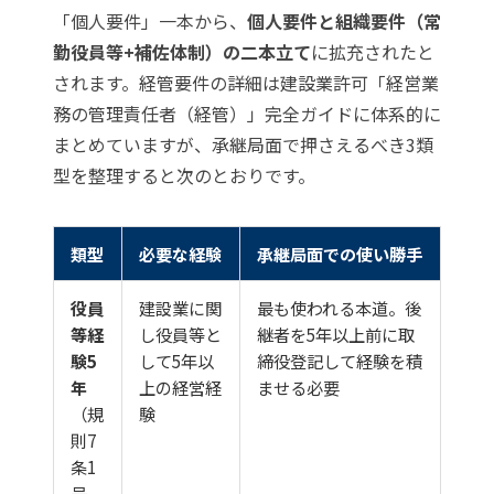
「個人要件」一本から、
個人要件と組織要件（常
勤役員等+補佐体制）の二本立て
に拡充されたと
されます。経管要件の詳細は
建設業許可「経営業
務の管理責任者（経管）」完全ガイド
に体系的に
まとめていますが、承継局面で押さえるべき3類
型を整理すると次のとおりです。
類型
必要な経験
承継局面での使い勝手
役員
建設業に関
最も使われる本道。後
等経
し役員等と
継者を5年以上前に取
験5
して5年以
締役登記して経験を積
年
上の経営経
ませる必要
（規
験
則7
条1
号