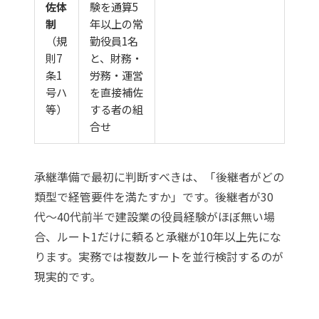
佐体
験を通算5
制
年以上の常
（規
勤役員1名
則7
と、財務・
条1
労務・運営
号ハ
を直接補佐
等）
する者の組
合せ
承継準備で最初に判断すべきは、「後継者がどの
類型で経管要件を満たすか」です。後継者が30
代〜40代前半で建設業の役員経験がほぼ無い場
合、ルート1だけに頼ると承継が10年以上先にな
ります。実務では複数ルートを並行検討するのが
現実的です。