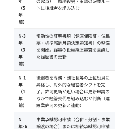
年
の起点）。取締役会・稟議の決裁ルー
（5
トに後継者を組み込む
年
前）
N-3
常勤性の証明書類（健康保険証・住民
年
票・標準報酬月額決定通知書）の整備
（3
を開始。経審の役員経歴審査を意識し
年
た経歴書の更新
前）
N-1
後継者を専務・副社長等の上位役員に
年
昇格し、対外的な経営者シフトを完
（1
了。許可更新が近い場合は更新申請の
年
なかで経管交代を組み込むか判断（
建
前）
設業許可の更新
と連動）
N
事業承継認可申請（合併・分割・事業
年-6
譲渡の場合）または相続承継認可申請