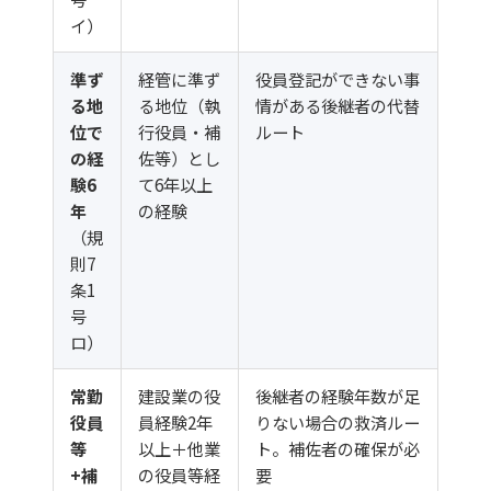
イ）
準ず
経管に準ず
役員登記ができない事
る地
る地位（執
情がある後継者の代替
位で
行役員・補
ルート
の経
佐等）とし
験6
て6年以上
年
の経験
（規
則7
条1
号
ロ）
常勤
建設業の役
後継者の経験年数が足
役員
員経験2年
りない場合の救済ルー
等
以上＋他業
ト。補佐者の確保が必
+補
の役員等経
要