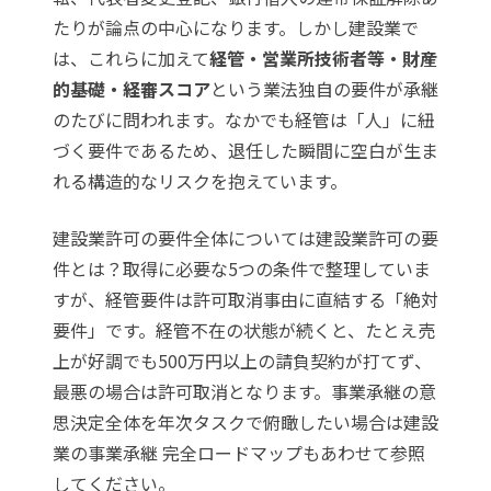
たりが論点の中心になります。しかし建設業で
は、これらに加えて
経管・営業所技術者等・財産
的基礎・経審スコア
という業法独自の要件が承継
のたびに問われます。なかでも経管は「人」に紐
づく要件であるため、退任した瞬間に空白が生ま
れる構造的なリスクを抱えています。
建設業許可の要件全体については
建設業許可の要
件とは？取得に必要な5つの条件
で整理していま
すが、経管要件は許可取消事由に直結する「絶対
要件」です。経管不在の状態が続くと、たとえ売
上が好調でも500万円以上の請負契約が打てず、
最悪の場合は許可取消となります。事業承継の意
思決定全体を年次タスクで俯瞰したい場合は
建設
業の事業承継 完全ロードマップ
もあわせて参照
してください。