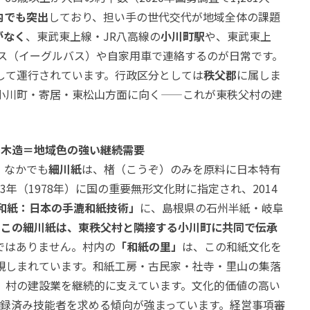
内でも突出
しており、担い手の世代交代が地域全体の課題
がなく
、東武東上線・JR八高線の
小川町駅
や、東武東上
ス（イーグルバス）や自家用車で連絡するのが日常です。
して運行されています。行政区分としては
秩父郡
に属しま
小川町・寄居・東松山方面に向く——これが東秩父村の建
・木造＝地域色の強い継続需要
。なかでも
細川紙
は、楮（こうぞ）のみを原料に日本特有
53年（1978年）に国の重要無形文化財
に指定され、2014
和紙：日本の手漉和紙技術」
に、島根県の石州半紙・岐阜
。
この細川紙は、東秩父村と隣接する小川町に共同で伝承
ではありません。村内の
「和紙の里」
は、この和紙文化を
親しまれています。和紙工房・古民家・社寺・里山の集落
、村の建設業を継続的に支えています。文化的価値の高い
登録済み技能者を求める傾向が強まっています。経営事項審