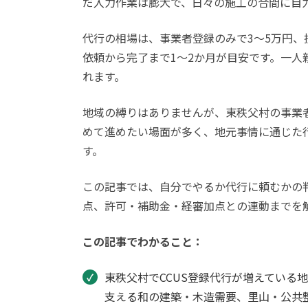
だ入力作業は膨大で、日々の施工の合間に自
代行の相場は、事業者登録のみで3〜5万円、技
依頼から完了まで1〜2か月が目安です。一
れます。
地域の縛りはありませんが、東秩父村の事業
めて進めたい場面が多く、地元事情に通じた
す。
この記事では、自分でやるか代行に頼むかの
点、許可・補助金・経審加点との連動までを
この記事でわかること：
東秩父村でCCUS登録代行が増えている
支える和の建築・木造需要、里山・公共