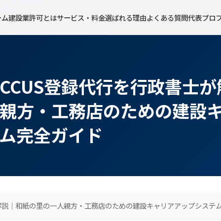
ーム
建設業許可とは
サービス・料金
選ばれる理由
よくある質問
代表プロ
CCUS登録代行を行政書士
親方・工務店のための建設
ム完全ガイド
が解説｜和紙の里の一人親方・工務店のための建設キャリアアップシステ