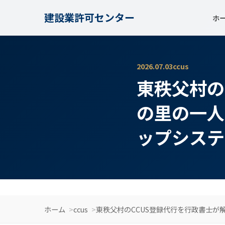
建設業許可センター
ホ
2026.07.03
ccus
東秩父村の
の里の一人
ップシステ
ホーム
ccus
東秩父村のCCUS登録代行を行政書士