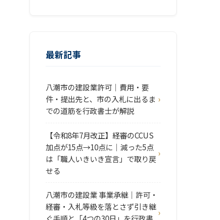
最新記事
八潮市の建設業許可｜費用・要
件・提出先と、市の入札に出るま
での道筋を行政書士が解説
【令和8年7月改正】経審のCCUS
加点が15点→10点に｜減った5点
は「職人いきいき宣言」で取り戻
せる
八潮市の建設業 事業承継｜許可・
経審・入札等級を落とさず引き継
ぐ手順と「4つの30日」を行政書