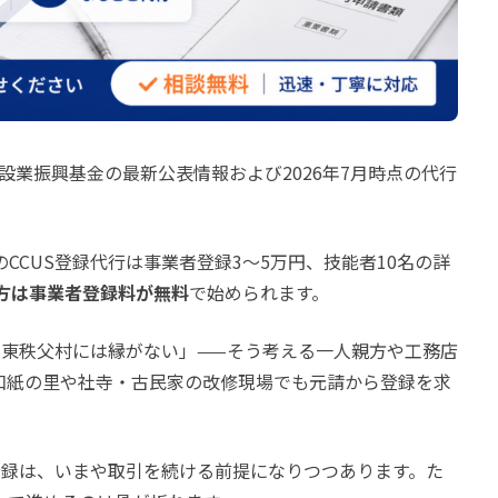
設業振興基金の最新公表情報および2026年7月時点の代行
のCCUS登録代行は事業者登録3〜5万円、技能者10名の詳
方は事業者登録料が無料
で始められます。
の東秩父村には縁がない」——そう考える一人親方や工務店
和紙の里や社寺・古民家の改修現場でも元請から登録を求
登録は、いまや取引を続ける前提になりつつあります。た