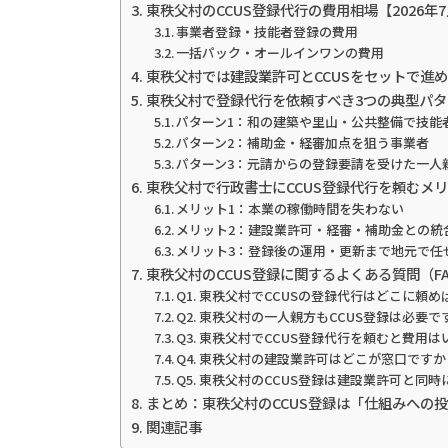
東秩父村のCCUS登録代行の費用相場【2026年
事業者登録・技能者登録の費用
一括パック・オールインワンの費用
東秩父村では建設業許可とCCUSをセットで進
東秩父村で登録代行を依頼すべき3つの典型パタ
パターン1：和の建築や里山・公共整備で技能
パターン2：補助金・経審加点を狙う事業者
パターン3：元請からの登録要請を受けた一人
東秩父村で行政書士にCCUS登録代行を頼むメ
メリット1：本業の稼働時間を失わない
メリット2：建設業許可・経審・補助金との統
メリット3：登録後の運用・更新まで地元で任
東秩父村のCCUS登録に関するよくある質問（F
Q1. 東秩父村でCCUSの登録代行はどこに頼
Q2. 東秩父村の一人親方もCCUS登録は必要で
Q3. 東秩父村でCCUS登録代行を頼むと費用
Q4. 東秩父村の建設業許可はどこが窓口ですか
Q5. 東秩父村のCCUS登録は建設業許可と同
まとめ：東秩父村のCCUS登録は「仕組みへの
関連記事