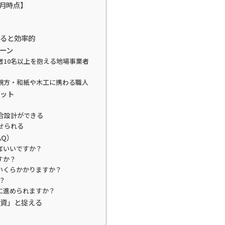
7月時点】
めると効率的
ーン
者10名以上を抱える地場事業者
親方・和紙や木工に携わる職人
リット
合設計ができる
せられる
AQ）
めばいいですか？
すか？
はいくらかかりますか？
？
時に進められますか？
投資」と捉える