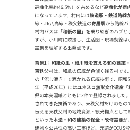
高齢化率約46.5%）を占めるなど
高齢化が県
になっています。村内には
鉄道駅・鉄道路線
線・JR八高線・秩父鉄道の
寄居駅
から路線バ
村内バスは
「和紙の里」
を乗り継ぎのハブと
すが、小川町に隣接し、生活圏・現場動線は
設業を理解する出発点です。
背景1：和紙の里・細川紙を支える和の建築
東秩父村は、和紙の伝統が色濃く残る村です
の「流し漉き」で漉かれる伝統技術で、
昭和
年（平成26年）には
ユネスコ無形文化遺産「
県の本美濃紙とともに3件で登録されました
されてきた技術
であり、東秩父村だけのもの
伝える東秩父村の地域資源・観光拠点として
といった
木造・和の建築の保全・改修需要
が
建物や公共性の高い工事ほど、元請がCCUS