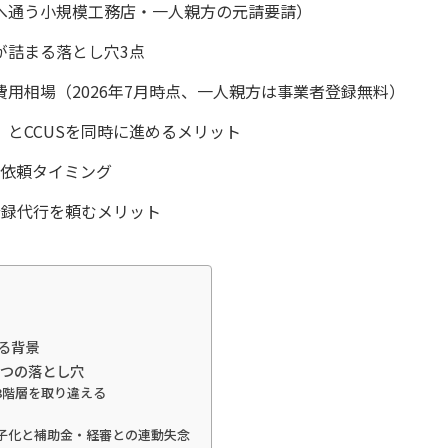
へ通う小規模工務店・一人親方の元請要請）
が詰まる落とし穴3点
用相場（2026年7月時点、一人親方は事業者登録無料）
とCCUSを同時に進めるメリット
と依頼タイミング
登録代行を頼むメリット
る背景
3つの落とし穴
の3階層を取り違える
子化と補助金・経審との連動失念