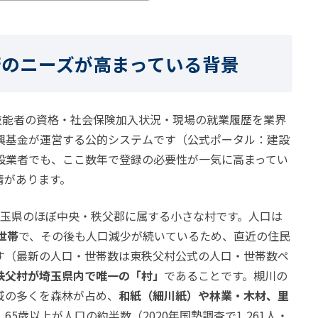
行のニーズが高まっている背景
技能者の資格・社会保険加入状況・現場の就業履歴を業界
興基金
が運営する公的システムです（公式ポータル：
建設
設業者でも、ここ数年で登録の必要性が一気に高まってい
情があります。
、埼玉県のほぼ中央・秩父郡に属する小さな村です。人口は
0世帯
で、その後も人口減少が続いているため、直近の住民
す（最新の人口・世帯数は
東秩父村公式の人口・世帯数ペ
秩父村が埼玉県内で唯一の「村」
であることです。槻川の
域の多くを森林が占め、
和紙（細川紙）や林業・木材、里
5歳以上が人口の約半数（2020年国勢調査で1,261人・