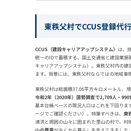
東秩父村でCCUS登録代
CCUS（建設キャリアアップシステム）
は、
統一のIDで蓄積する、
国土交通省
と
建設業振
キャリアアップシステム
）。東秩父村内の建
ます。背景には、東秩父村ならではの地域事
東秩父村は総面積37.06平方キロメートル
令和2年（2020年）国勢調査で2,709人・99
基本台帳ベースの現況人口はこれを下回りま
ージ
でご確認ください）。特筆すべきは、
東
清流と周囲の山々に囲まれた里山の村で、村
山の農業
が古くから暮らしを支えてきました。6