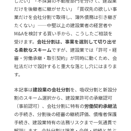
したい」「不採算の不動産部門を分けて、建設業
だけを後継者に継がせたい」「買収先の欲しい事
業だけを会社分割で取得し、簿外債務は引き継ぎ
たくない」——中堅以上の建設業者の経営者や
M&Aを検討する買い手から、こうしたご相談を
受けます。
会社分割は、事業を選別して切り出せ
る柔軟なスキーム
ですが、建設業では「許可・経
審・労働承継・取引契約」が同時に動くため、会
社法だけで設計すると重大な落とし穴にはまりま
す。
本記事は
建設業の会社分割
を、吸収分割と新設分
割のスキーム選択から、建設業許可の承継認可
（事前認可）、会社分割に特有の
労働契約承継法
の手続き、分割後の経審の継続評価、債権者保護
手続き、建設業特有の法務リスクまで一気通貫で
解説します。会社分割は譲渡・合併・相続と並ぶ