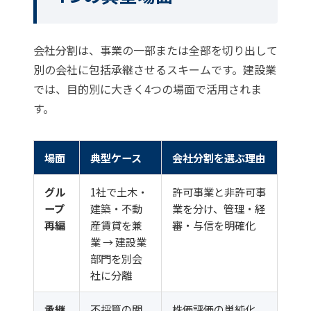
会社分割は、事業の一部または全部を切り出して
別の会社に包括承継させるスキームです。建設業
では、目的別に大きく4つの場面で活用されま
す。
場面
典型ケース
会社分割を選ぶ理由
グル
1社で土木・
許可事業と非許可事
ープ
建築・不動
業を分け、管理・経
再編
産賃貸を兼
審・与信を明確化
業 → 建設業
部門を別会
社に分離
承継
不採算の関
株価評価の単純化、