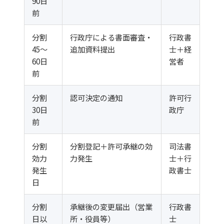
90日
前
分割
行政庁による書面審査・
行政書
45〜
追加資料提出
士＋経
60日
営者
前
分割
認可決定の通知
許可行
30日
政庁
前
分割
分割登記＋許可承継の効
司法書
効力
力発生
士＋行
発生
政書士
日
分割
承継後の変更届出（営業
行政書
日以
所・役員等）
士