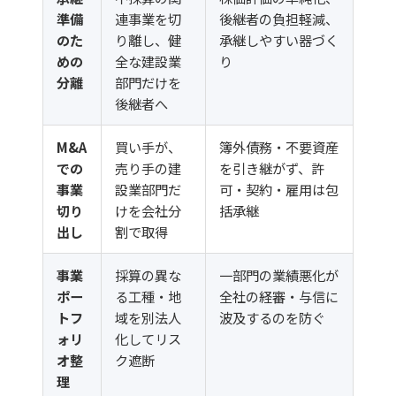
準備
連事業を切
後継者の負担軽減、
のた
り離し、健
承継しやすい器づく
めの
全な建設業
り
分離
部門だけを
後継者へ
M&A
買い手が、
簿外債務・不要資産
での
売り手の建
を引き継がず、許
事業
設業部門だ
可・契約・雇用は包
切り
けを会社分
括承継
出し
割で取得
事業
採算の異な
一部門の業績悪化が
ポー
る工種・地
全社の経審・与信に
トフ
域を別法人
波及するのを防ぐ
ォリ
化してリス
オ整
ク遮断
理