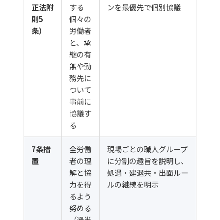
正法附
する
ンを最優先で個別協議
則5
個々の
条）
労働者
と、承
継の有
無や勤
務先に
ついて
事前に
協議す
る
7条措
全労働
現場ごとの職人グループ
置
者の理
に分割の趣旨を説明し、
解と協
処遇・建退共・出面ルー
力を得
ルの継続を明示
るよう
努める
（過半