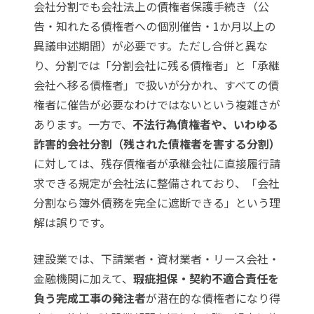
会社分割でも会社法上の債権者保護手続き（公
告・知れたる債権者への個別催告・1か月以上の
異議申述期間）が必要です。ただし合併と異な
り、分割では「分割会社に残る債権者」と「承継
会社へ移る債権者」で扱いが分かれ、すべての債
権者に催告が必要なわけではないという複雑さが
あります。一方で、
不法行為債権者や、いわゆる
詐害的会社分割（残された債権者を害する分割）
に対しては、残存債権者が承継会社に直接履行請
求できる規定が会社法に整備されており、「会社
分割なら簿外債務を完全に遮断できる」という理
解は誤りです。
建設業では、下請業者・資材業者・リース会社・
金融機関に加えて、
瑕疵担保・契約不適合責任を
負う完成工事の発注者
が潜在的な債権者になり得