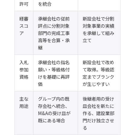
許可
を統合
経審
承継会社の従前
新設会社で分割
スコ
評点に分割対象
対象事業の実績
ア
部門の完成工事
を承継して組み
高等を合算・承
立て
継
入札
承継会社の指名
新設会社で改め
参加
願い・等級格付
て取得。等級認
資格
けを基礎に再評
定までブランク
価
が生じやすい
主な
グループ内の既
後継者用の受け
用途
存会社へ統合、
皿会社を新たに
M&Aの受け皿が
作る、建設業部
既にある場合
門だけ独立させ
る