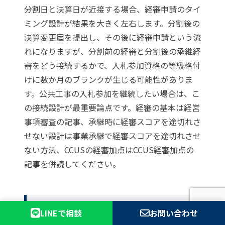
分割日と決算日が近接する場合、経審申請のタイ
ミング設計が結果を大きく左右します。分割後の
決算変更届を提出し、その後に経審申請という流
れになりますが、分割前の経審と分割後の承継経
審をどう接続するかで、入札参加資格の等級格付
けに数か月のブランクが生じる可能性がありま
す。公共工事の入札参加を継続したい場合は、こ
の接続設計が最重要論点です。経審の基本は
経営
事項審査の記事
、承継時に経審スコアを途切れさ
せない設計は
事業承継で経審スコアを途切れさせ
ない方法
、CCUSの経審加点は
CCUS経審加点の
記事
を併読してください。
経営業務管理責任者・営
LINEで相談
お問い合わせ