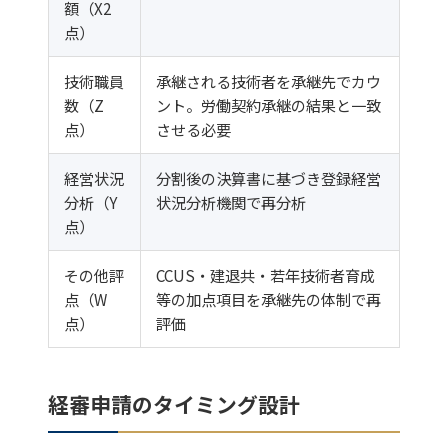
額（X2
点）
技術職員
承継される技術者を承継先でカウ
数（Z
ント。労働契約承継の結果と一致
点）
させる必要
経営状況
分割後の決算書に基づき登録経営
分析（Y
状況分析機関で再分析
点）
その他評
CCUS・建退共・若年技術者育成
点（W
等の加点項目を承継先の体制で再
点）
評価
経審申請のタイミング設計