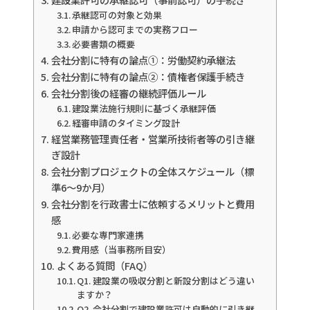
承継認可の対象と効果
申請から認可までの実務フロー
必要書類の概要
会社分割に特有の論点①：労働契約承継法
会社分割に特有の論点②：債権者保護手続き
会社分割後の経審の継続評価ルール
建設業法施行規則に基づく承継評価
経審申請のタイミング設計
経営業務管理責任者・営業所技術者等の引き継
ぎ設計
会社分割プロジェクトの全体スケジュール（標
準6〜9か月）
会社分割を行政書士に依頼するメリットと費用
感
必要な専門家連携
費用感（当事務所目安）
よくある質問（FAQ）
Q1. 建設業の吸収分割と新設分割はどう違い
ますか？
Q2. 会社分割で建設業許可は自動的に引き継