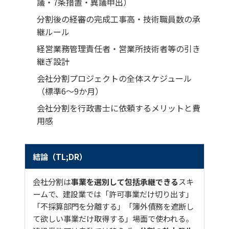
議・7条措置・異議申出）
分割後の経審の完成工事高・技術職員数の承
継ルール
経営業務管理責任者・営業所技術者等の引き
継ぎ設計
会社分割プロジェクトの全体スケジュール
（標準6〜9か月）
会社分割を行政書士に依頼するメリットと費
用感
結論（TL;DR）
会社分割は
事業を選別して包括承継できる
スキ
ームで、建設業では「許可事業だけ切り出す」
「不採算部門を分離する」「簿外債務を遮断し
て欲しい事業だけ取得する」場面で使われる。