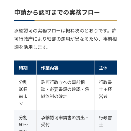
申請から認可までの実務フロー
承継認可の実務フローは概ね次のとおりです。許
可行政庁により細部の運用が異なるため、事前相
談を活用します。
時期
作業内容
主体
分割
許可行政庁への事前相
行政書
90日
談・必要書類の確認・承
士＋経
前ま
継体制の確定
営者
で
分割
承継認可申請書の提出・
行政書
60〜
受付
士