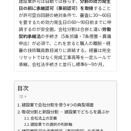
建設業許可は自動では移らず、
分割の効力発生
日の前に承継認可（事前認可）を取得
すること
が許可空白回避の絶対条件で、審査に30〜60日
を要するため効力発生日の60〜90日前までに申
請するのが安全圏。会社分割は合併と違い
労働
契約承継法
の手続き（5条協議・7条措置・異議
申出）が必須で、これを怠ると職人の離脱・経
審の技術職員数目減りに直結する。経審は完全
リセットではなく完成工事高等を一定ルールで
承継。会社法手続きと並行し標準6〜9か月。
目次
建設業で会社分割を使う4つの典型場面
吸収分割と新設分割 — 建設業でどちらを選ぶか
会社法上の定義
建設業での選択の判断軸
建設業許可の承継認可（事前認可）の手続き