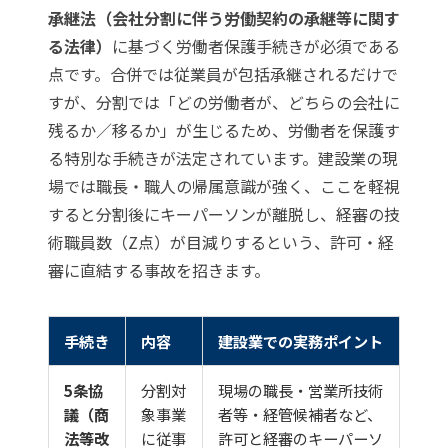
承継法（会社分割に伴う労働契約の承継等に関す
る法律）
に基づく労働者保護手続きが必須である
点です。合併では従業員が包括承継されるだけで
すが、分割では「どの労働者が、どちらの会社に
残るか／移るか」が生じるため、労働者を保護す
る特別な手続きが法定されています。建設業の現
場では職長・職人の帰属意識が強く、ここを軽視
すると分割後にキーパーソンが離脱し、経審の技
術職員数（Z点）が目減りするという、許可・経
審に直結する事故を招きます。
手続き
内容
建設業での実務ポイント
5条協
分割対
現場の職長・営業所技術
議（商
象事業
者等・経管候補者など、
法等改
に従事
許可と経審のキーパーソ