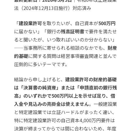
法（2024年12月13日施行）対応済み
「
建設業許可
を取りたいが、自己資本が
500万円
に届かない」「銀行の
残高証明書
で要件を満たせ
ると聞いたが、いつ取ればいいのか分からない」
——当事務所に寄せられる相談のなかでも、
財産
的基礎
に関する質問は経営事項審査関連と並んで
圧倒的に多いテーマです。
結論から申し上げると、
建設業許可の財産的基礎
は「決算書の純資産」または「申請直前の銀行残
高」のいずれかで500万円以上を示せば足り、借
入金や見込みの売掛金は使えません
。一般建設業
と特定建設業では立証ハードルがまったく違い、
特に特定建設業許可の自己資本4,000万円要件は
決算が締まってからでは間に合わないため、年度