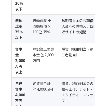
20％
以下
流動
流動資産 ÷
短期借入金の長期借
比率
流動負債 ×
入金への借換え、回
75％
100 ≧ 75％
収サイトの短縮
以上
資本
登記簿上の資
増資（株主割当・第
金
本金 ≧ 2,000
三者割当）
2,000
万円
万円
以上
自己
純資産合計
増資、利益剰余金の
資本
≧ 4,000万円
積み上げ、デット・
4,000
エクイティ・スワッ
万円
プ