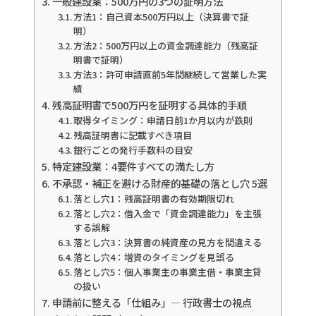
一般建設業：500万円の3つの証明方法
方法1：自己資本500万円以上（決算書で証
明）
方法2：500万円以上の資金調達能力（残高証
明書で証明）
方法3：許可申請直前5年間継続して営業した実
績
残高証明書で500万円を証明する具体的手順
取得タイミング：申請日前1か月以内が鉄則
残高証明書に記載すべき項目
銀行ごとの発行手数料の目安
特定建設業：4要件すべての満たし方
不承認・補正を避ける財産的基礎の落とし穴 5選
落とし穴1：残高証明書の有効期限切れ
落とし穴2：借入金で「資金調達能力」を主張
する誤解
落とし穴3：決算書の純資産の見方を間違える
落とし穴4：増資のタイミングを見誤る
落とし穴5：個人事業主の事業主借・事業主貸
の扱い
申請前に整える「仕組み」— 行政書士の視点