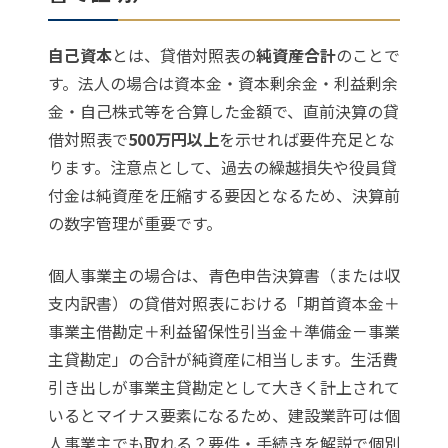
自己資本
とは、貸借対照表の
純資産合計
のことで
す。法人の場合は資本金・資本剰余金・利益剰余
金・自己株式等を合算した金額で、直前決算の貸
借対照表で
500万円以上
を示せれば要件充足とな
ります。注意点として、過去の繰越損失や役員貸
付金は純資産を圧縮する要因となるため、決算前
の数字管理が重要です。
個人事業主の場合は、青色申告決算書（または収
支内訳書）の貸借対照表における「期首資本金＋
事業主借勘定＋利益留保性引当金＋準備金－事業
主貸勘定」の合計が純資産に相当します。生活費
引き出しが事業主貸勘定として大きく計上されて
いるとマイナス要素になるため、
建設業許可は個
人事業主でも取れる？要件・手続きを解説
で個別