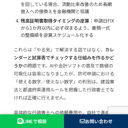
を回している場合、流動比率改善のため長期
借入への借換えを金融機関と協議
残高証明書取得タイミングの逆算
：申請日FIX
から1か月以内に必ず収まるよう、書類一式
の整備順を逆算スケジュール化する
これらは「やる気」で解決する話ではなく、
カレ
ンダーと試算表でチェックする仕組みを作るかど
うか
の問題です。AIや会計ソフトの普及で数値の
可視化は容易になりましたが、許可申請における
「使える数字／使えない数字」の判別は、建設業
法と都道府県運用ルールを把握した行政書士でな
ければ正確に行えません。
具体的な行政書士への依頼費用や、自社で進める
か専門家に依頼するかの判断軸については、
建設
LINEで相談
お問い合わせ