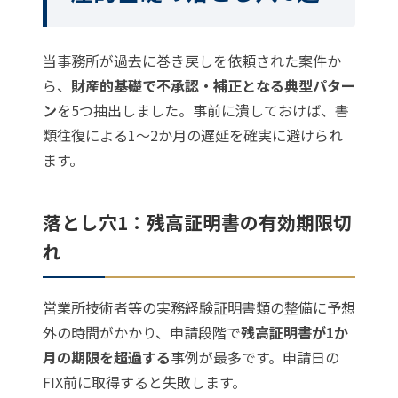
当事務所が過去に巻き戻しを依頼された案件か
ら、
財産的基礎で不承認・補正となる典型パター
ン
を5つ抽出しました。事前に潰しておけば、書
類往復による1〜2か月の遅延を確実に避けられ
ます。
落とし穴1：残高証明書の有効期限切
れ
営業所技術者等の実務経験証明書類の整備に予想
外の時間がかかり、申請段階で
残高証明書が1か
月の期限を超過する
事例が最多です。申請日の
FIX前に取得すると失敗します。