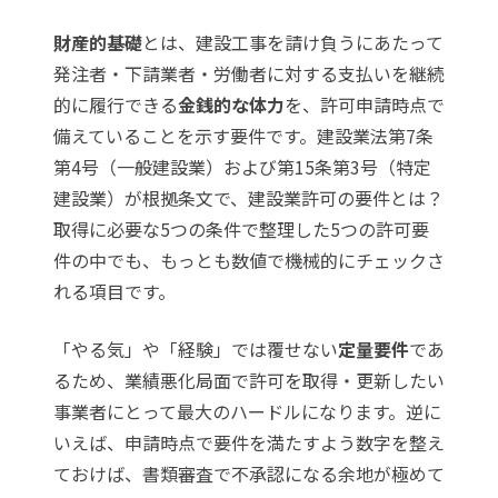
財産的基礎
とは、建設工事を請け負うにあたって
発注者・下請業者・労働者に対する支払いを継続
的に履行できる
金銭的な体力
を、許可申請時点で
備えていることを示す要件です。建設業法第7条
第4号（一般建設業）および第15条第3号（特定
建設業）が根拠条文で、
建設業許可の要件とは？
取得に必要な5つの条件
で整理した5つの許可要
件の中でも、もっとも数値で機械的にチェックさ
れる項目です。
「やる気」や「経験」では覆せない
定量要件
であ
るため、業績悪化局面で許可を取得・更新したい
事業者にとって最大のハードルになります。逆に
いえば、申請時点で要件を満たすよう数字を整え
ておけば、書類審査で不承認になる余地が極めて