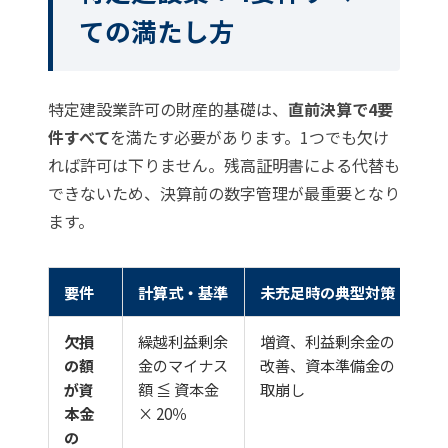
ての満たし方
特定建設業許可の財産的基礎は、
直前決算で4要
件すべて
を満たす必要があります。1つでも欠け
れば許可は下りません。残高証明書による代替も
できないため、決算前の数字管理が最重要となり
ます。
要件
計算式・基準
未充足時の典型対策
欠損
繰越利益剰余
増資、利益剰余金の
の額
金のマイナス
改善、資本準備金の
が資
額 ≦ 資本金
取崩し
本金
× 20％
の