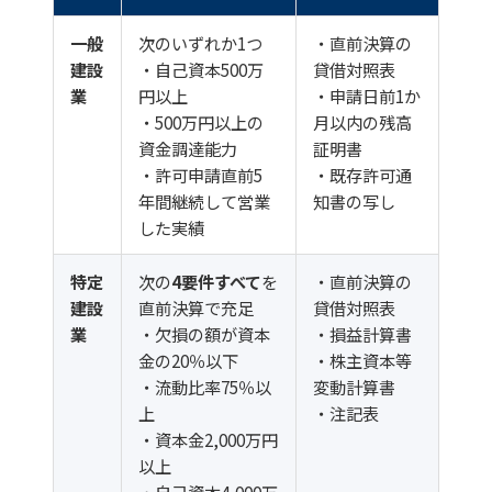
一般
次のいずれか1つ
・直前決算の
建設
・自己資本500万
貸借対照表
業
円以上
・申請日前1か
・500万円以上の
月以内の残高
資金調達能力
証明書
・許可申請直前5
・既存許可通
年間継続して営業
知書の写し
した実績
特定
次の
4要件すべて
を
・直前決算の
建設
直前決算で充足
貸借対照表
業
・欠損の額が資本
・損益計算書
金の20％以下
・株主資本等
・流動比率75％以
変動計算書
上
・注記表
・資本金2,000万円
以上