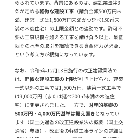
められています。背景にあるのは、建設業法第3
条が定める
軽微な建設工事
（請負金額500万円未
満、建築一式は1,500万円未満かつ延べ150㎡未
満の木造住宅）の上限金額との連動です。許可不
要の工事規模を超える工事を請け負う以上、最低
限その水準の取引を継続できる資金体力が必要、
という考え方が根拠になっています。
なお、令和6年12月13日施行の改正建設業法で
は、
軽微な建設工事の上限
が引き上げられ、建築
一式以外の工事では1,500万円、建築一式工事で
は3,000万円（または延べ200㎡未満の木造住
宅）に変更されました。一方で、
財産的基礎の
500万円・4,000万円基準は据え置き
となってい
ます（国土交通省の
改正建設業法の概要（国土交
通省）
参照）。改正後の軽微工事ラインの詳細は