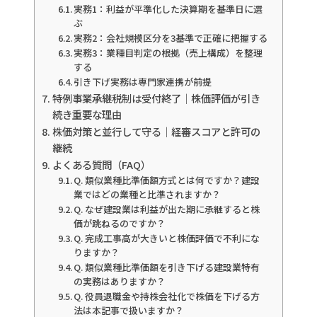
実務1：利益が平準化した決算期を基準日に選
ぶ
実務2：会社規模区分を3基準で正確に把握する
実務3：業種目判定の根拠（売上構成）を整理
する
引き下げ実務は専門家連携が前提
特例事業承継税制は受付終了｜株価評価が引き
続き重要な理由
株価対策と並行して守る｜経審スコアと許可の
継続
よくある質問（FAQ）
Q. 類似業種比準価額方式とは何ですか？建設
業ではどの業種と比準されますか？
Q. なぜ建設業は利益が出た期に承継すると株
価が跳ねるのですか？
Q. 完成工事高が大きいと株価評価で不利にな
りますか？
Q. 類似業種比準価額を引き下げる建設業特有
の実務はありますか？
Q. 役員退職金や持株会社化で株価を下げる方
法は本記事で扱いますか？