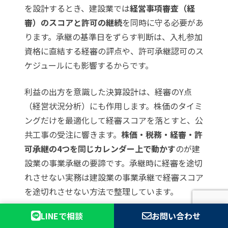
を設計するとき、建設業では
経営事項審査（経
審）のスコアと許可の継続
を同時に守る必要があ
ります。承継の基準日をずらす判断は、入札参加
資格に直結する経審の評点や、許可承継認可のス
ケジュールにも影響するからです。
利益の出方を意識した決算設計は、経審のY点
（経営状況分析）にも作用します。株価のタイミ
ングだけを最適化して経審スコアを落とすと、公
共工事の受注に響きます。
株価・税務・経審・許
可承継の4つを同じカレンダー上で動かす
のが建
設業の事業承継の要諦です。承継時に経審を途切
れさせない実務は
建設業の事業承継で経審スコア
を途切れさせない方法
で整理しています。
LINEで相談
お問い合わせ