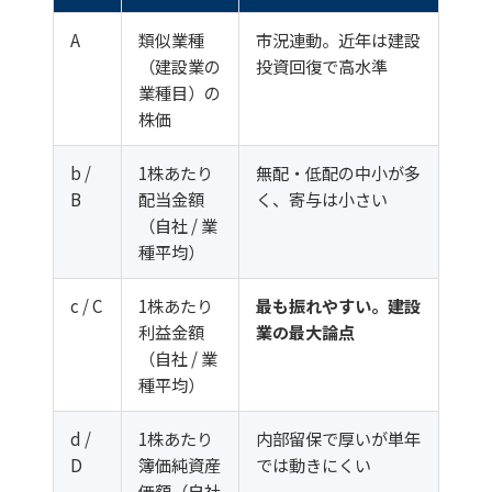
A
類似業種
市況連動。近年は建設
（建設業の
投資回復で高水準
業種目）の
株価
b /
1株あたり
無配・低配の中小が多
B
配当金額
く、寄与は小さい
（自社 / 業
種平均）
c / C
1株あたり
最も振れやすい。建設
利益金額
業の最大論点
（自社 / 業
種平均）
d /
1株あたり
内部留保で厚いが単年
D
簿価純資産
では動きにくい
価額（自社