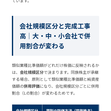
ています。
会社規模区分と完成工事
高｜大・中・小会社で併
用割合が変わる
類似業種比準価額がどれだけ株価に反映されるか
は、
会社規模区分
で決まります。同族株主が承継
する場合、原則として類似業種比準価額と純資産
価額の
併用評価
になり、会社規模区分ごとに併用
割合（Lの割合）が変わるためです。
会社規模区分
原則の評価方法（同族株主）
建設