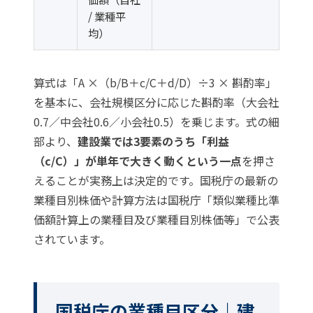
/ 業種平
均）
算式は「A ×（b/B＋c/C＋d/D）÷3 × 斟酌率」
を基本に、会社規模区分に応じた斟酌率（大会社
0.7／中会社0.6／小会社0.5）を乗じます。式の細
部より、
建設業では3要素のうち「利益
（c/C）」が単年で大きく動くという一点
を押さ
えることが実務上は決定的です。国税庁の最新の
業種目別株価や計算方法は
国税庁「類似業種比準
価額計算上の業種目及び業種目別株価等」
で公表
されています。
国税庁の業種目区分｜建