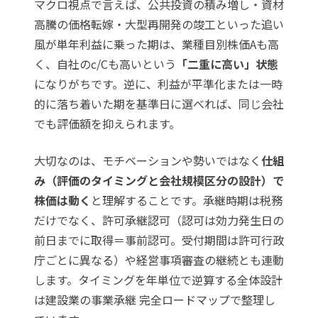
マクロ視点で言えば、公共投資の積み増し・資材
高騰の価格転嫁・大型再開発の竣工といった追い
風が単年利益に乗った期は、業種目別株価Aも高
く、自社のc/Cも高いという
「二重に高い」状態
になりがちです。逆に、利益が平準化または一時
的に落ち着いた期を基準日に選べれば、同じ会社
でも評価額を抑えられます。
大切なのは、モチベーションや勢いではなく
仕組
み（評価のタイミングと会社規模区分の設計）で
株価は動く
と理解することです。承継時期は税務
だけでなく、許可承継認可（認可は効力発生日の
前日までに取得＝事前認可。受付期間は許可行政
庁ごとに異なる）や経営事項審査の継続とも連動
します。タイミングを年単位で逆算する全体設計
は
建設業の事業承継 完全ロードマップ
で整理し