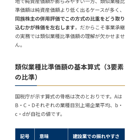
地で純資産価額が膨らみやすい一方、類似業種比
準価額は純資産価額より低く出るケースが多く、
同族株主の併用評価でこの方式の比重をどう取り
込むかが株価を左右します
。だからこそ事業承継
の実務では類似業種比準価額の理解が欠かせませ
ん。
類似業種比準価額の基本算式（3要素
の比準）
国税庁が示す算式の骨格は次のとおりです。Aは
B・C・Dそれぞれの業種目別上場企業平均、b・
c・dが自社の値です。
記号
意味
建設業での振れやすさ