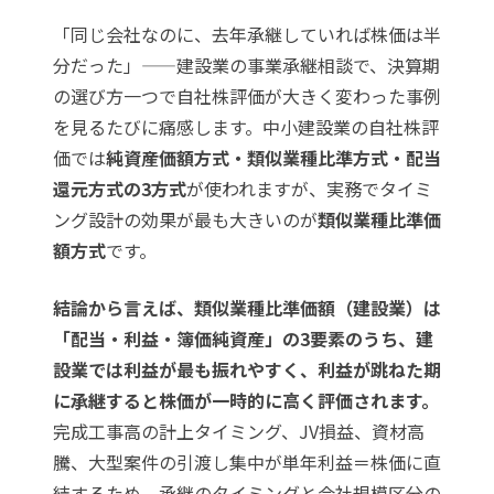
「同じ会社なのに、去年承継していれば株価は半
分だった」——建設業の事業承継相談で、決算期
の選び方一つで自社株評価が大きく変わった事例
を見るたびに痛感します。中小建設業の自社株評
価では
純資産価額方式・類似業種比準方式・配当
還元方式の3方式
が使われますが、実務でタイミ
ング設計の効果が最も大きいのが
類似業種比準価
額方式
です。
結論から言えば、類似業種比準価額（建設業）は
「配当・利益・簿価純資産」の3要素のうち、建
設業では利益が最も振れやすく、利益が跳ねた期
に承継すると株価が一時的に高く評価されます。
完成工事高の計上タイミング、JV損益、資材高
騰、大型案件の引渡し集中が単年利益＝株価に直
結するため、承継のタイミングと会社規模区分の