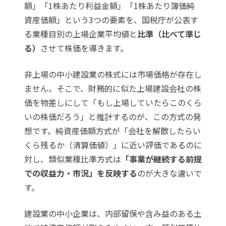
額」「1株あたり利益金額」「1株あたり簿価純
資産価額」という3つの要素を、国税庁が公表す
る業種目別の上場企業平均値と
比準（比べて準じ
る）
させて株価を導きます。
非上場の中小建設業の株式には市場価格が存在し
ません。そこで、財務的に似た上場建設会社の株
価を物差しにして「もし上場していたらこのくら
いの株価だろう」と推計するのが、この方式の発
想です。純資産価額方式が「会社を解散したらい
くら残るか（清算価値）」に近い評価であるのに
対し、類似業種比準方式は
「事業が継続する前提
での収益力・市況」を反映する
のが大きな違いで
す。
建設業の中小企業は、内部留保や含み益のある土