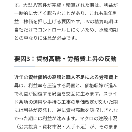
す。大型JV案件が完成・精算された期は、利益が
一時的に大きく膨らむことがあり、これも単年利
益＝株価を押し上げる要因です。JVの精算時期は
自社だけでコントロールしにくいため、承継時期
との重なりに注意が必要です。
要因3：資材高騰・労務費上昇の反動
近年の
資材価格の高騰と職人不足による労務費上
昇
は、利益率を圧迫する局面と、価格転嫁が進ん
で利益が回復する局面を交互に生みます。スライ
ド条項の適用や手持ち工事の単価改定が効いた期
には利益が反発し、逆に資材高騰を吸収しきれな
かった期には利益が沈みます。マクロの建設市況
（公共投資・資材市況・人手不足）が、そのまま