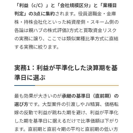
「利益（c/C）」と「会社規模区分」と「業種目
判定」の3点に集約
されます。役員退職金・金庫
株・持株会社化といった純資産側・スキーム側の
各論は親ハブの
株式評価3方式と買取資金リスク
の実務
に譲り、ここでは類似業種比準方式に直結
する実務に絞ります。
実務1：利益が平準化した決算期を基
準日に選ぶ
最も効果が大きいのが
承継の基準日（直前期）の
選び方
です。大型案件の引渡しやJV精算、価格転
嫁の反動で利益が跳ねた期を避け、利益が平準化
した期を基準日に据えるだけで比準価額は下がり
ます。直前期と直前々期の平均と直前期の低い方