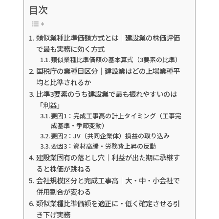
目次
類似業種比準価額方式とは｜建設業の株価評価
で最も実務に効く方式
類似業種比準価額の基本算式（3要素の比準）
国税庁の業種目区分｜建設業はどの上場業種平
均と比準されるか
比準3要素のうち建設業で最も振れやすいのは
「利益」
要因1：完成工事高の計上タイミング（工事完
成基準・季節変動）
要因2：JV（共同企業体）損益の取り込み
要因3：資材高騰・労務費上昇の反動
建設業固有の落とし穴｜利益が出た期に承継す
ると株価が跳ねる
会社規模区分と完成工事高｜大・中・小会社で
併用割合が変わる
類似業種比準価額を適正に・低く確定させる引
き下げ実務