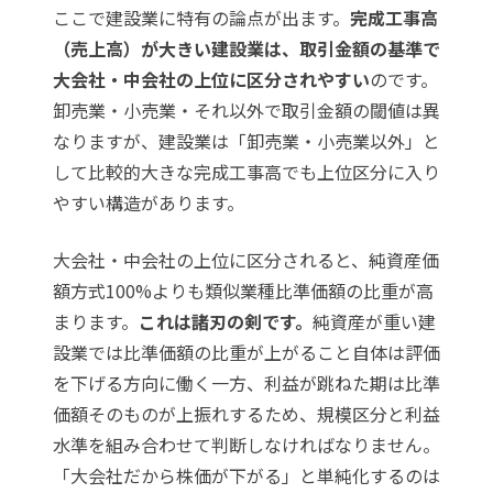
ここで建設業に特有の論点が出ます。
完成工事高
（売上高）が大きい建設業は、取引金額の基準で
大会社・中会社の上位に区分されやすい
のです。
卸売業・小売業・それ以外で取引金額の閾値は異
なりますが、建設業は「卸売業・小売業以外」と
して比較的大きな完成工事高でも上位区分に入り
やすい構造があります。
大会社・中会社の上位に区分されると、純資産価
額方式100%よりも類似業種比準価額の比重が高
まります。
これは諸刃の剣です。
純資産が重い建
設業では比準価額の比重が上がること自体は評価
を下げる方向に働く一方、利益が跳ねた期は比準
価額そのものが上振れするため、規模区分と利益
水準を組み合わせて判断しなければなりません。
「大会社だから株価が下がる」と単純化するのは