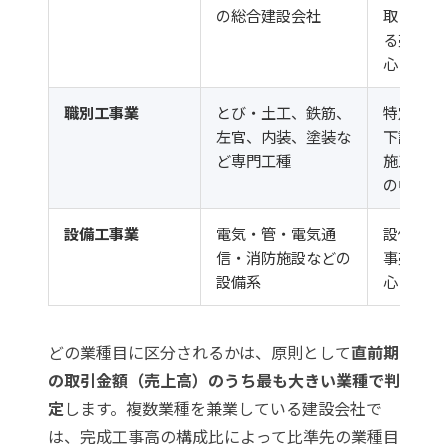
の総合建設会社
取りまと
る売上が
心
職別工事業
とび・土工、鉄筋、
特定工種
左官、内装、塗装な
下請・専
ど専門工種
施工が売
の中心
設備工事業
電気・管・電気通
設備系の
信・消防施設などの
事売上が
設備系
心
どの業種目に区分されるかは、原則として
直前期
の取引金額（売上高）のうち最も大きい業種で判
定
します。複数業種を兼業している建設会社で
は、完成工事高の構成比によって比準先の業種目