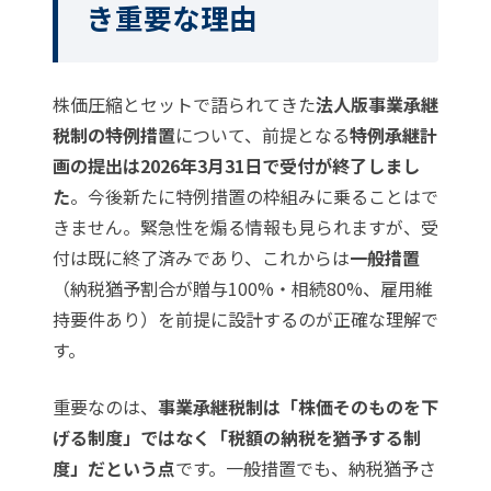
き重要な理由
株価圧縮とセットで語られてきた
法人版事業承継
税制の特例措置
について、前提となる
特例承継計
画の提出は2026年3月31日で受付が終了しまし
た
。今後新たに特例措置の枠組みに乗ることはで
きません。緊急性を煽る情報も見られますが、受
付は既に終了済みであり、これからは
一般措置
（納税猶予割合が贈与100%・相続80%、雇用維
持要件あり）を前提に設計するのが正確な理解で
す。
重要なのは、
事業承継税制は「株価そのものを下
げる制度」ではなく「税額の納税を猶予する制
度」だという点
です。一般措置でも、納税猶予さ