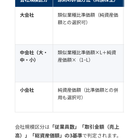
大会社
類似業種比準価額（純資産価
比準
額との選択可）
が最
出た
すい
中会社（大・
類似業種比準価額×L＋純資
Lは
中・小）
産価額×（1−L）
0.90
区分
が変
小会社
純資産価額（比準価額との併
純資
用も選択可）
設業
やす
会社規模区分は
「従業員数」「取引金額（売上
高）」「総資産価額」の3基準
で判定されます。