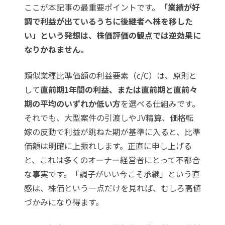
ここが本記事の最重要ポイントです。
「業績が好
調で利益が出ているうちに後継者へ株を移した
い」という発想は、株価評価の観点では逆効果に
なりかねません。
類似業種比準価額の利益要素（c/C）は、原則と
して
直前期1年間の利益、または直前期と直前々
期の平均のいずれか低い方
を選べる仕組みです。
それでも、大型案件の引渡しやJV精算、価格転
嫁の反動で利益が跳ねた期が基準に入ると、比準
価額は明確に上振れします。正直に申し上げる
と、これは多くのオーナー経営者にとって不都合
な事実です。「調子がいい今こそ承継」という直
感は、株価という一点だけを見れば、むしろ高値
づかみになり得ます。